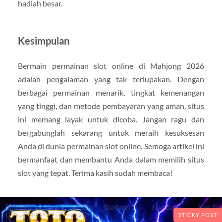
hadiah besar.
Kesimpulan
Bermain permainan slot online di Mahjong 2026
adalah pengalaman yang tak terlupakan. Dengan
berbagai permainan menarik, tingkat kemenangan
yang tinggi, dan metode pembayaran yang aman, situs
ini memang layak untuk dicoba. Jangan ragu dan
bergabunglah sekarang untuk meraih kesuksesan
Anda di dunia permainan slot online. Semoga artikel ini
bermanfaat dan membantu Anda dalam memilih situs
slot yang tepat. Terima kasih sudah membaca!
STICKY POST