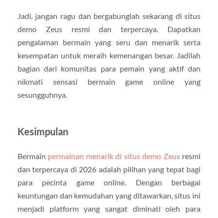
Jadi, jangan ragu dan bergabunglah sekarang di situs
demo Zeus resmi dan terpercaya. Dapatkan
pengalaman bermain yang seru dan menarik serta
kesempatan untuk meraih kemenangan besar. Jadilah
bagian dari komunitas para pemain yang aktif dan
nikmati sensasi bermain game online yang
sesungguhnya.
Kesimpulan
Bermain
permainan menarik di situs demo Zeus
resmi
dan terpercaya di 2026 adalah pilihan yang tepat bagi
para pecinta game online. Dengan berbagai
keuntungan dan kemudahan yang ditawarkan, situs ini
menjadi platform yang sangat diminati oleh para