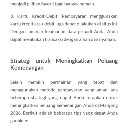
menjadi pilihan favorit bagi banyak pemain.
3. Kartu Kredit/Debit: Pembayaran menggunakan
kartu kredit atau debit juga dapat dilakukan di situs ini.
Dengan jaminan keamanan data pribadi Anda, Anda
dapat melakukan transaksi dengan aman dan nyaman.
Strategi untuk Meningkatkan Peluang
Kemenangan
Selain memilih permainan yang tepat dan
menggunakan metode pembayaran yang aman, ada
beberapa strategi yang dapat Anda terapkan untuk
meningkatkan peluang kemenangan Anda di Mahjong
2026. Berikut adalah beberapa tips yang dapat Anda
gunakan: