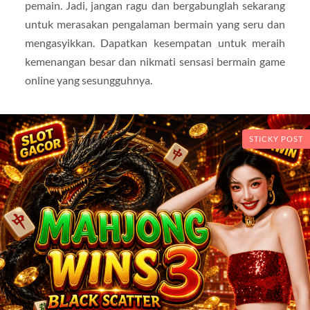
pemain. Jadi, jangan ragu dan bergabunglah sekarang
untuk merasakan pengalaman bermain yang seru dan
mengasyikkan. Dapatkan kesempatan untuk meraih
kemenangan besar dan nikmati sensasi bermain game
online yang sesungguhnya.
STICKY POST