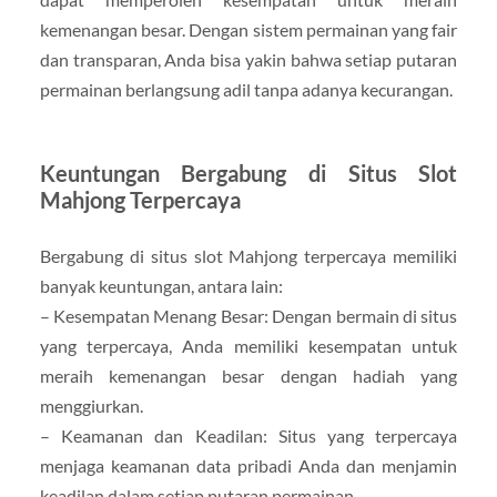
kemenangan besar. Dengan sistem permainan yang fair
dan transparan, Anda bisa yakin bahwa setiap putaran
permainan berlangsung adil tanpa adanya kecurangan.
Keuntungan Bergabung di Situs Slot
Mahjong Terpercaya
Bergabung di situs slot Mahjong terpercaya memiliki
banyak keuntungan, antara lain:
– Kesempatan Menang Besar: Dengan bermain di situs
yang terpercaya, Anda memiliki kesempatan untuk
meraih kemenangan besar dengan hadiah yang
menggiurkan.
– Keamanan dan Keadilan: Situs yang terpercaya
menjaga keamanan data pribadi Anda dan menjamin
keadilan dalam setiap putaran permainan.