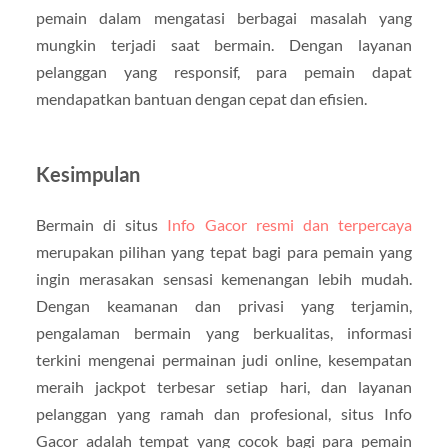
pemain dalam mengatasi berbagai masalah yang
mungkin terjadi saat bermain. Dengan layanan
pelanggan yang responsif, para pemain dapat
mendapatkan bantuan dengan cepat dan efisien.
Kesimpulan
Bermain di situs
Info Gacor resmi dan terpercaya
merupakan pilihan yang tepat bagi para pemain yang
ingin merasakan sensasi kemenangan lebih mudah.
Dengan keamanan dan privasi yang terjamin,
pengalaman bermain yang berkualitas, informasi
terkini mengenai permainan judi online, kesempatan
meraih jackpot terbesar setiap hari, dan layanan
pelanggan yang ramah dan profesional, situs Info
Gacor adalah tempat yang cocok bagi para pemain