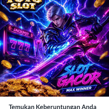
Temukan Keberuntungan Anda