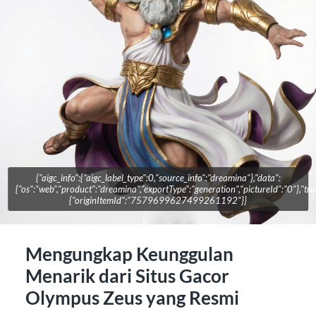
{"aigc_info":{"aigc_label_type":0,"source_info":"dreamina"},"data":
{"os":"web","product":"dreamina","exportType":"generation","pictureId":"0"},"tra
{"originItemId":"7579699627499261192"}}
Mengungkap Keunggulan
Menarik dari Situs Gacor
Olympus Zeus yang Resmi