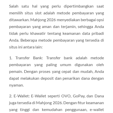
Salah satu hal yang perlu dipertimbangkan saat
memilih situs slot adalah metode pembayaran yang
ditawarkan. Mahjong 2026 menyediakan berbagai opsi
pembayaran yang aman dan terjamin, sehingga Anda
tidak perlu khawatir tentang keamanan data pribadi
Anda. Beberapa metode pembayaran yang tersedia di
situs ini antara lain:
1. Transfer Bank: Transfer bank adalah metode
pembayaran yang paling umum digunakan oleh
pemain. Dengan proses yang cepat dan mudah, Anda
dapat melakukan deposit dan penarikan dana dengan
nyaman.
2. E-Wallet: E-Wallet seperti OVO, GoPay, dan Dana
juga tersedia di Mahjong 2026. Dengan fitur keamanan
yang tinggi dan kemudahan penggunaan, e-wallet