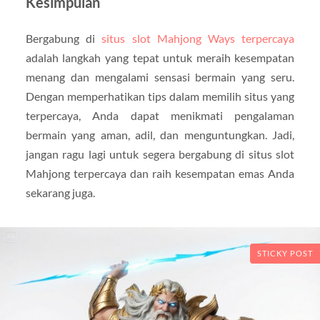
Kesimpulan
Bergabung di
situs slot Mahjong Ways terpercaya
adalah langkah yang tepat untuk meraih kesempatan
menang dan mengalami sensasi bermain yang seru.
Dengan memperhatikan tips dalam memilih situs yang
terpercaya, Anda dapat menikmati pengalaman
bermain yang aman, adil, dan menguntungkan. Jadi,
jangan ragu lagi untuk segera bergabung di situs slot
Mahjong terpercaya dan raih kesempatan emas Anda
sekarang juga.
STICKY POST