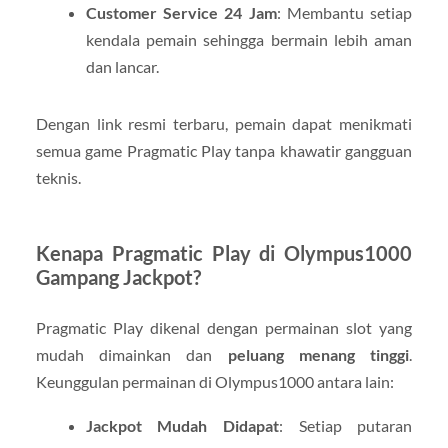
Customer Service 24 Jam
: Membantu setiap
kendala pemain sehingga bermain lebih aman
dan lancar.
Dengan link resmi terbaru, pemain dapat menikmati
semua game Pragmatic Play tanpa khawatir gangguan
teknis.
Kenapa Pragmatic Play di Olympus1000
Gampang Jackpot?
Pragmatic Play dikenal dengan permainan slot yang
mudah dimainkan dan
peluang menang tinggi
.
Keunggulan permainan di Olympus1000 antara lain:
Jackpot Mudah Didapat
: Setiap putaran