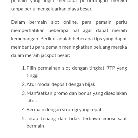
pemain yang ingin mencoba peruntungan mereka
tanpa perlu mengeluarkan biaya besar.
Dalam bermain slot online, para pemain perlu
memperhatikan beberapa hal agar dapat meraih
kemenangan. Berikut adalah beberapa tips yang dapat
membantu para pemain meningkatkan peluang mereka
dalam meraih jackpot besar:
Pilih permainan slot dengan tingkat RTP yang
tinggi
Atur modal deposit dengan bijak
Manfaatkan promo dan bonus yang disediakan
situs
Bermain dengan strategi yang tepat
Tetap tenang dan tidak terbawa emosi saat
bermain