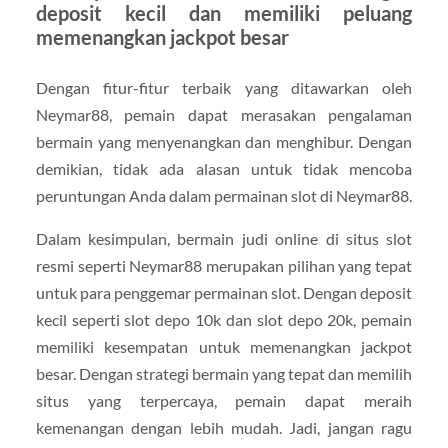
deposit kecil dan memiliki peluang
memenangkan jackpot besar
Dengan fitur-fitur terbaik yang ditawarkan oleh
Neymar88, pemain dapat merasakan pengalaman
bermain yang menyenangkan dan menghibur. Dengan
demikian, tidak ada alasan untuk tidak mencoba
peruntungan Anda dalam permainan slot di Neymar88.
Dalam kesimpulan, bermain judi online di situs slot
resmi seperti Neymar88 merupakan pilihan yang tepat
untuk para penggemar permainan slot. Dengan deposit
kecil seperti slot depo 10k dan slot depo 20k, pemain
memiliki kesempatan untuk memenangkan jackpot
besar. Dengan strategi bermain yang tepat dan memilih
situs yang terpercaya, pemain dapat meraih
kemenangan dengan lebih mudah. Jadi, jangan ragu