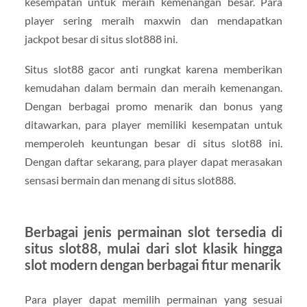
kesempatan untuk meraih kemenangan besar. Para
player sering meraih maxwin dan mendapatkan
jackpot besar di situs slot888 ini.
Situs slot88 gacor anti rungkat karena memberikan
kemudahan dalam bermain dan meraih kemenangan.
Dengan berbagai promo menarik dan bonus yang
ditawarkan, para player memiliki kesempatan untuk
memperoleh keuntungan besar di situs slot88 ini.
Dengan daftar sekarang, para player dapat merasakan
sensasi bermain dan menang di situs slot888.
Berbagai jenis permainan slot tersedia di
situs slot88, mulai dari slot klasik hingga
slot modern dengan berbagai fitur menarik
Para player dapat memilih permainan yang sesuai