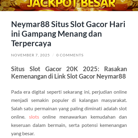
Neymar88 Situs Slot Gacor Hari
ini Gampang Menang dan
Terpercaya
NOVEMBER 7, 2025
/
0 COMMENTS
Situs Slot Gacor 20K 2025: Rasakan
Kemenangan di Link Slot Gacor Neymar88
Pada era digital seperti sekarang ini, perjudian online
menjadi semakin populer di kalangan masyarakat.
Salah satu permainan yang paling diminati adalah slot
online.
slots
online menawarkan kemudahan dan
keseruan dalam bermain, serta potensi kemenangan
yang besar.