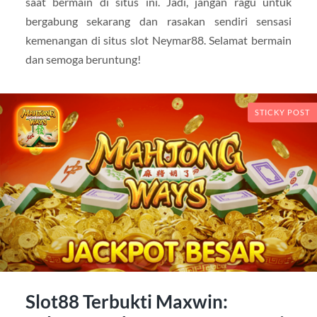
saat bermain di situs ini. Jadi, jangan ragu untuk
bergabung sekarang dan rasakan sendiri sensasi
kemenangan di situs slot Neymar88. Selamat bermain
dan semoga beruntung!
STICKY POST
Slot88 Terbukti Maxwin: