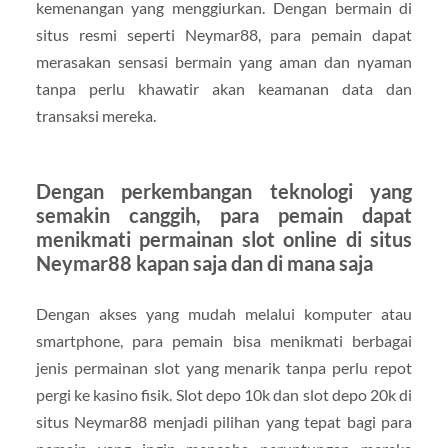
kemenangan yang menggiurkan. Dengan bermain di
situs resmi seperti Neymar88, para pemain dapat
merasakan sensasi bermain yang aman dan nyaman
tanpa perlu khawatir akan keamanan data dan
transaksi mereka.
Dengan perkembangan teknologi yang
semakin canggih, para pemain dapat
menikmati permainan slot online di situs
Neymar88 kapan saja dan di mana saja
Dengan akses yang mudah melalui komputer atau
smartphone, para pemain bisa menikmati berbagai
jenis permainan slot yang menarik tanpa perlu repot
pergi ke kasino fisik. Slot depo 10k dan slot depo 20k di
situs Neymar88 menjadi pilihan yang tepat bagi para