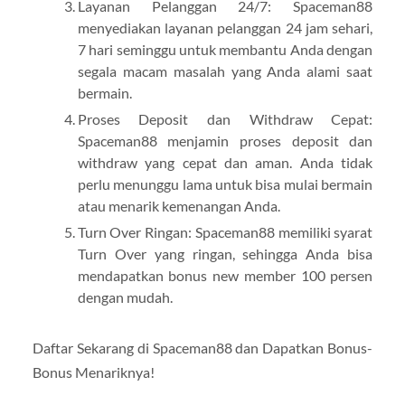
Layanan Pelanggan 24/7: Spaceman88
menyediakan layanan pelanggan 24 jam sehari,
7 hari seminggu untuk membantu Anda dengan
segala macam masalah yang Anda alami saat
bermain.
Proses Deposit dan Withdraw Cepat:
Spaceman88 menjamin proses deposit dan
withdraw yang cepat dan aman. Anda tidak
perlu menunggu lama untuk bisa mulai bermain
atau menarik kemenangan Anda.
Turn Over Ringan: Spaceman88 memiliki syarat
Turn Over yang ringan, sehingga Anda bisa
mendapatkan bonus new member 100 persen
dengan mudah.
Daftar Sekarang di Spaceman88 dan Dapatkan Bonus-
Bonus Menariknya!