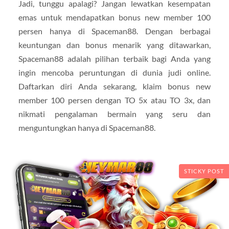
Jadi, tunggu apalagi? Jangan lewatkan kesempatan
emas untuk mendapatkan bonus new member 100
persen hanya di Spaceman88. Dengan berbagai
keuntungan dan bonus menarik yang ditawarkan,
Spaceman88 adalah pilihan terbaik bagi Anda yang
ingin mencoba peruntungan di dunia judi online.
Daftarkan diri Anda sekarang, klaim bonus new
member 100 persen dengan TO 5x atau TO 3x, dan
nikmati pengalaman bermain yang seru dan
menguntungkan hanya di Spaceman88.
STICKY POST