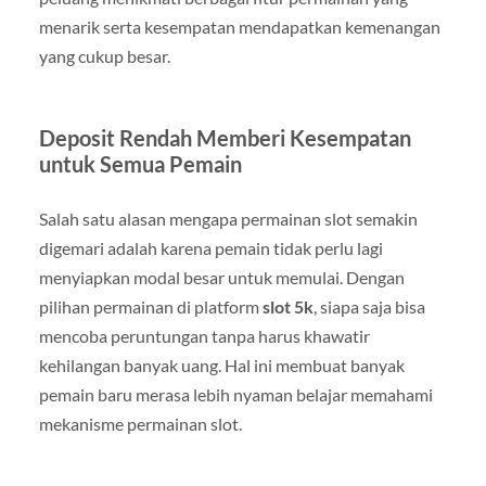
menarik serta kesempatan mendapatkan kemenangan
yang cukup besar.
Deposit Rendah Memberi Kesempatan
untuk Semua Pemain
Salah satu alasan mengapa permainan slot semakin
digemari adalah karena pemain tidak perlu lagi
menyiapkan modal besar untuk memulai. Dengan
pilihan permainan di platform
slot 5k
, siapa saja bisa
mencoba peruntungan tanpa harus khawatir
kehilangan banyak uang. Hal ini membuat banyak
pemain baru merasa lebih nyaman belajar memahami
mekanisme permainan slot.