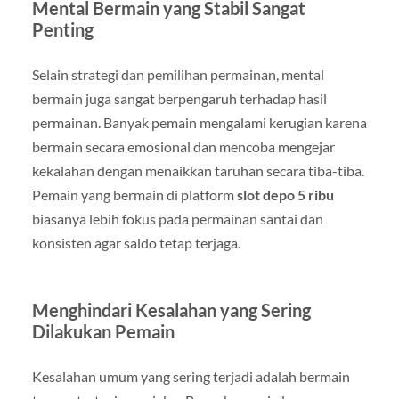
Mental Bermain yang Stabil Sangat
Penting
Selain strategi dan pemilihan permainan, mental
bermain juga sangat berpengaruh terhadap hasil
permainan. Banyak pemain mengalami kerugian karena
bermain secara emosional dan mencoba mengejar
kekalahan dengan menaikkan taruhan secara tiba-tiba.
Pemain yang bermain di platform
slot depo 5 ribu
biasanya lebih fokus pada permainan santai dan
konsisten agar saldo tetap terjaga.
Menghindari Kesalahan yang Sering
Dilakukan Pemain
Kesalahan umum yang sering terjadi adalah bermain