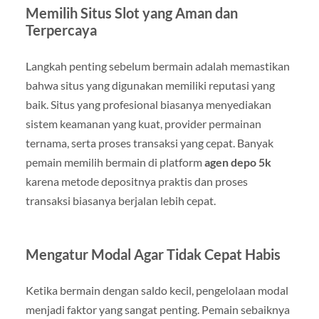
Memilih Situs Slot yang Aman dan
Terpercaya
Langkah penting sebelum bermain adalah memastikan
bahwa situs yang digunakan memiliki reputasi yang
baik. Situs yang profesional biasanya menyediakan
sistem keamanan yang kuat, provider permainan
ternama, serta proses transaksi yang cepat. Banyak
pemain memilih bermain di platform
agen depo 5k
karena metode depositnya praktis dan proses
transaksi biasanya berjalan lebih cepat.
Mengatur Modal Agar Tidak Cepat Habis
Ketika bermain dengan saldo kecil, pengelolaan modal
menjadi faktor yang sangat penting. Pemain sebaiknya