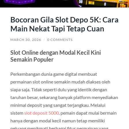
Bocoran Gila Slot Depo 5K: Cara
Main Nekat Tapi Tetap Cuan
MARCH 30, 2026
/
0 COMMENTS
Slot Online dengan Modal Kecil Kini
Semakin Populer
Perkembangan dunia game digital membuat
permainan slot online semakin mudah diakses oleh
siapa saja. Tidak seperti dulu yang identik dengan
taruhan besar, sekarang banyak platform menyediakan
minimal deposit yang sangat terjangkau. Melalui
sistem
slot deposit 5000
, pemain dapat mulai bermain
hanya dengan modal kecil namun tetap memiliki
peluang menikmati berbagai fitur permainan yang