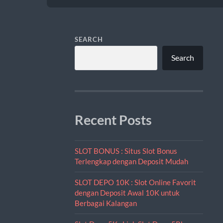
SEARCH
Search
Recent Posts
SLOT BONUS : Situs Slot Bonus
Terlengkap dengan Deposit Mudah
SLOT DEPO 10K : Slot Online Favorit
dengan Deposit Awal 10K untuk
Berbagai Kalangan