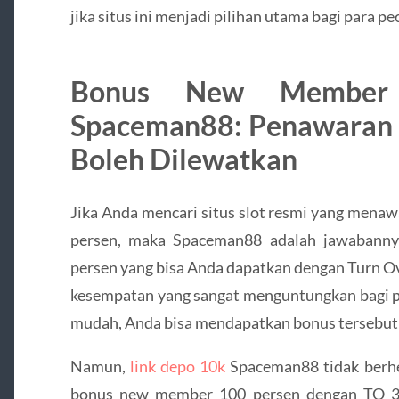
jika situs ini menjadi pilihan utama bagi para pec
Bonus New Member
Spaceman88: Penawaran 
Boleh Dilewatkan
Jika Anda mencari situs slot resmi yang men
persen, maka Spaceman88 adalah jawabann
persen yang bisa Anda dapatkan dengan Turn 
kesempatan yang sangat menguntungkan bagi p
mudah, Anda bisa mendapatkan bonus tersebut 
Namun,
link depo 10k
Spaceman88 tidak berhe
bonus new member 100 persen dengan TO 3x