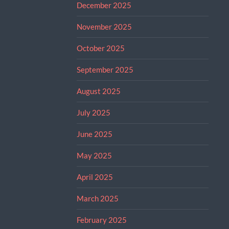
December 2025
November 2025
October 2025
September 2025
August 2025
July 2025
June 2025
May 2025
April 2025
March 2025
February 2025