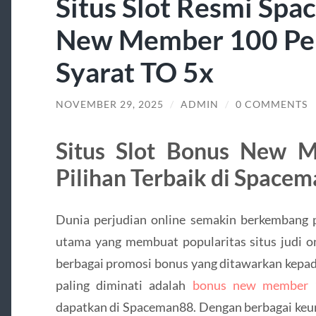
Situs Slot Resmi Sp
New Member 100 Pe
Syarat TO 5x
NOVEMBER 29, 2025
/
ADMIN
/
0 COMMENTS
Situs Slot Bonus New 
Pilihan Terbaik di Space
Dunia perjudian online semakin berkembang pe
utama yang membuat popularitas situs judi o
berbagai promosi bonus yang ditawarkan kepad
paling diminati adalah
bonus new member 
dapatkan di Spaceman88. Dengan berbagai keun