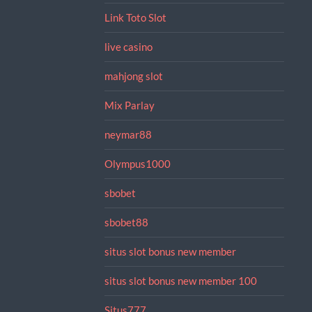
Link Toto Slot
live casino
mahjong slot
Mix Parlay
neymar88
Olympus1000
sbobet
sbobet88
situs slot bonus new member
situs slot bonus new member 100
Situs777