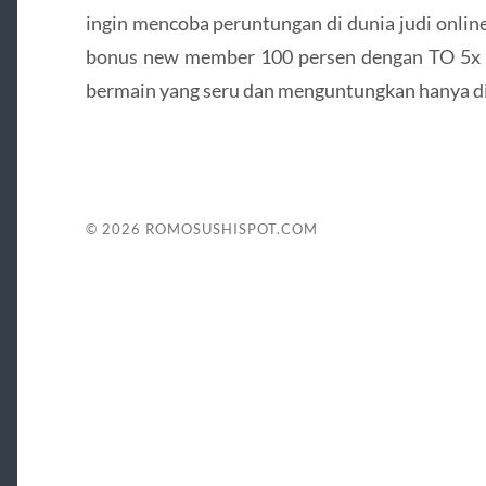
ingin mencoba peruntungan di dunia judi online
bonus new member 100 persen dengan TO 5x 
bermain yang seru dan menguntungkan hanya d
© 2026
ROMOSUSHISPOT.COM