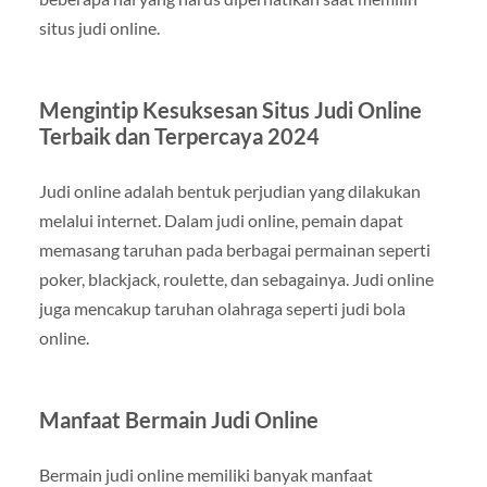
situs judi online.
Mengintip Kesuksesan Situs Judi Online
Terbaik dan Terpercaya 2024
Judi online adalah bentuk perjudian yang dilakukan
melalui internet. Dalam judi online, pemain dapat
memasang taruhan pada berbagai permainan seperti
poker, blackjack, roulette, dan sebagainya. Judi online
juga mencakup taruhan olahraga seperti judi bola
online.
Manfaat Bermain Judi Online
Bermain judi online memiliki banyak manfaat