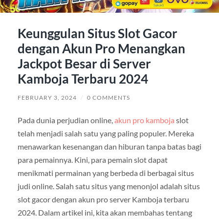
Keunggulan Situs Slot Gacor
dengan Akun Pro Menangkan
Jackpot Besar di Server
Kamboja Terbaru 2024
FEBRUARY 3, 2024
/
0 COMMENTS
Pada dunia perjudian online,
akun pro kamboja
slot
telah menjadi salah satu yang paling populer. Mereka
menawarkan kesenangan dan hiburan tanpa batas bagi
para pemainnya. Kini, para pemain slot dapat
menikmati permainan yang berbeda di berbagai situs
judi online. Salah satu situs yang menonjol adalah situs
slot gacor dengan akun pro server Kamboja terbaru
2024. Dalam artikel ini, kita akan membahas tentang