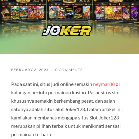
FEBRUARY 3, 2024
/
0 COMMENTS
Pada saat ini, situs judi online semakin
neymar88
di
kalangan pecinta permainan kasino. Pasar situs slot
khususnya semakin berkembang pesat, dan salah
satunya adalah situs Slot Joker123. Dalam artikel ini,
kami akan membahas mengapa situs Slot Joker123
merupakan pilihan terbaik untuk menikmati sensasi
permainan terbaru.