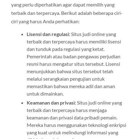
yang perlu diperhatikan agar dapat memilih yang
terbaik dan terpercaya. Berikut adalah beberapa ciri-
ciri yang harus Anda perhatikan:
Lisensi dan regulasi:
Situs judi online yang
terbaik dan terpercaya harus memiliki lisensi
dan tunduk pada regulasi yang ketat.
Pemerintah atau badan pengawas perjudian
resmi harus mengatur situs tersebut. Lisensi
menunjukkan bahwa situs tersebut telah
melalui serangkaian pengujian untuk
memastikan bahwa mereka adil dan aman
untuk dimainkan.
Keamanan dan privasi:
Situs judi online yang
terbaik dan terpercaya harus menjaga
keamanan dan privasi data pribadi pemain.
Mereka harus menggunakan teknologi enkripsi
yang kuat untuk melindungi informasi yang