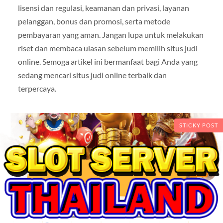
lisensi dan regulasi, keamanan dan privasi, layanan
pelanggan, bonus dan promosi, serta metode
pembayaran yang aman. Jangan lupa untuk melakukan
riset dan membaca ulasan sebelum memilih situs judi
online. Semoga artikel ini bermanfaat bagi Anda yang
sedang mencari situs judi online terbaik dan
terpercaya.
STICKY POST