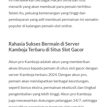
menarik yang akan membuat para pemain terhibur.
Selain itu, peluang kemenangan yang tinggi dan
pembayaran yang adil membuat permainan ini semakin
populer di kalangan pemain slot online.
Rahasia Sukses Bermain di Server
Kamboja Terbaru di Situs Slot Gacor
Akun pro Kamboja adalah akun yang memberikan
akses khusus kepada pemain di situs slot gacor dengan
server Kamboja terbaru 2024. Dengan akun pro,
pemain akan mendapatkan berbagai keuntungan,
seperti bonus ekstra, permainan eksklusif, dan tingkat
pengembalian yang lebih tinggi. Akun pro Kamboja
juga menawarkan dukungan pelanggan 24/7, sehingga
menjadikan pengalaman bermain slot semakin