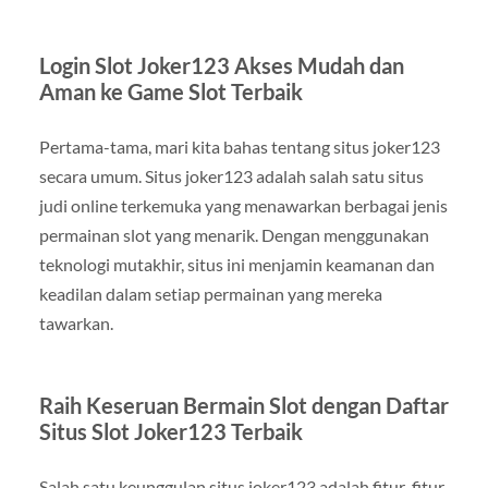
Login Slot Joker123 Akses Mudah dan
Aman ke Game Slot Terbaik
Pertama-tama, mari kita bahas tentang situs joker123
secara umum. Situs joker123 adalah salah satu situs
judi online terkemuka yang menawarkan berbagai jenis
permainan slot yang menarik. Dengan menggunakan
teknologi mutakhir, situs ini menjamin keamanan dan
keadilan dalam setiap permainan yang mereka
tawarkan.
Raih Keseruan Bermain Slot dengan Daftar
Situs Slot Joker123 Terbaik
Salah satu keunggulan situs joker123 adalah fitur-fitur