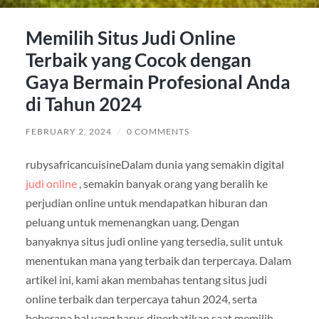
Memilih Situs Judi Online
Terbaik yang Cocok dengan
Gaya Bermain Profesional Anda
di Tahun 2024
FEBRUARY 2, 2024
/
0 COMMENTS
rubysafricancuisineDalam dunia yang semakin digital
judi online
, semakin banyak orang yang beralih ke
perjudian online untuk mendapatkan hiburan dan
peluang untuk memenangkan uang. Dengan
banyaknya situs judi online yang tersedia, sulit untuk
menentukan mana yang terbaik dan terpercaya. Dalam
artikel ini, kami akan membahas tentang situs judi
online terbaik dan terpercaya tahun 2024, serta
beberapa hal yang harus diperhatikan saat memilih