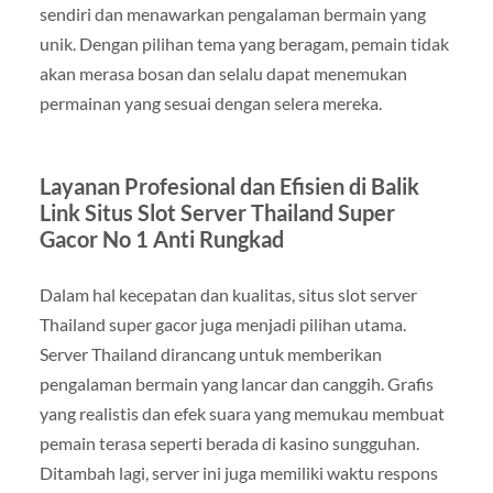
sendiri dan menawarkan pengalaman bermain yang
unik. Dengan pilihan tema yang beragam, pemain tidak
akan merasa bosan dan selalu dapat menemukan
permainan yang sesuai dengan selera mereka.
Layanan Profesional dan Efisien di Balik
Link Situs Slot Server Thailand Super
Gacor No 1 Anti Rungkad
Dalam hal kecepatan dan kualitas, situs slot server
Thailand super gacor juga menjadi pilihan utama.
Server Thailand dirancang untuk memberikan
pengalaman bermain yang lancar dan canggih. Grafis
yang realistis dan efek suara yang memukau membuat
pemain terasa seperti berada di kasino sungguhan.
Ditambah lagi, server ini juga memiliki waktu respons