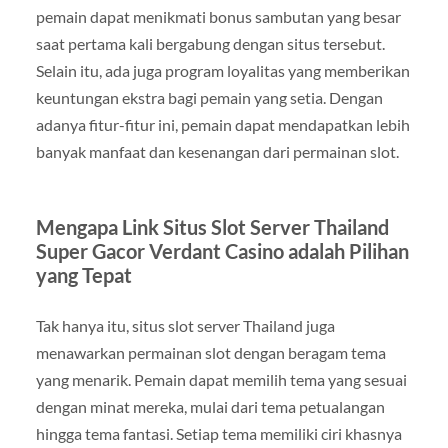
pemain dapat menikmati bonus sambutan yang besar
saat pertama kali bergabung dengan situs tersebut.
Selain itu, ada juga program loyalitas yang memberikan
keuntungan ekstra bagi pemain yang setia. Dengan
adanya fitur-fitur ini, pemain dapat mendapatkan lebih
banyak manfaat dan kesenangan dari permainan slot.
Mengapa Link Situs Slot Server Thailand
Super Gacor Verdant Casino adalah Pilihan
yang Tepat
Tak hanya itu, situs slot server Thailand juga
menawarkan permainan slot dengan beragam tema
yang menarik. Pemain dapat memilih tema yang sesuai
dengan minat mereka, mulai dari tema petualangan
hingga tema fantasi. Setiap tema memiliki ciri khasnya