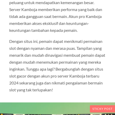
peluang untuk mendapatkan kemenangan besar.
Server Kamboja memberikan performa yang baik dan
tidak ada gangguan saat bermain. Akun pro Kamboja
memberikan akses eksklusif dan keuntungan-
keuntungan tambahan kepada pemain.
Dengan situs ini, pemain dapat menikmati permainan
slot dengan nyaman dan merasa puas. Tampilan yang
menarik dan mudah dinavigasi membuat pemain dapat
dengan mudah menemukan permainan yang mereka
inginkan. Tunggu apa lagi? Bergabunglah dengan situs
slot gacor dengan akun pro server Kamboja terbaru
2024 sekarang juga dan nikmati pengalaman bermain
slot yang tak terlupakan!
STICKY POST