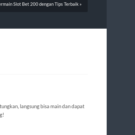
rmain Slot Bet 200 dengan Tips Terbaik »
ungkan, langsung bisa main dan dapat
g!