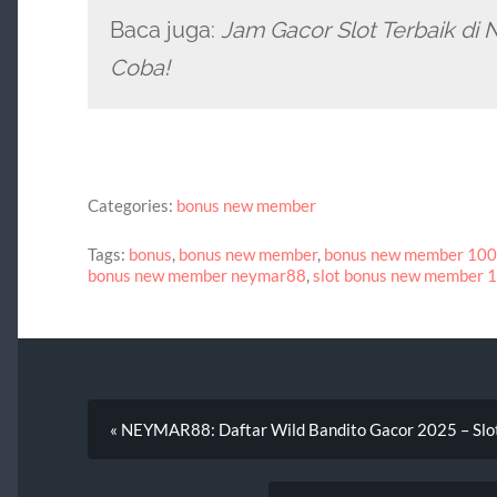
Baca juga:
Jam Gacor Slot Terbaik d
Coba!
Categories:
bonus new member
Tags:
bonus
,
bonus new member
,
bonus new member 100
bonus new member neymar88
,
slot bonus new member 
« NEYMAR88: Daftar Wild Bandito Gacor 2025 – Slo