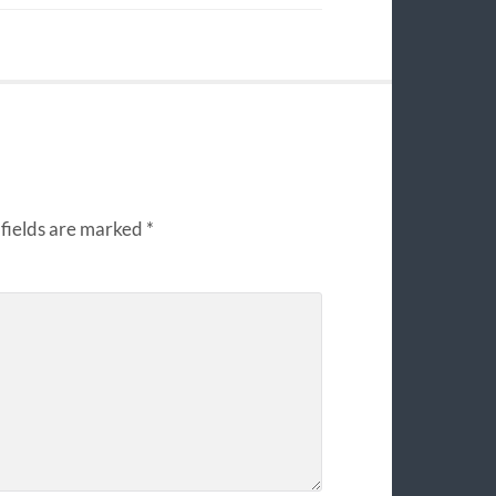
fields are marked
*