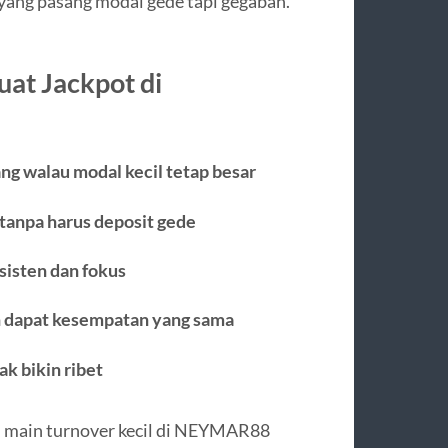
 yang pasang modal gede tapi gegabah.
uat Jackpot di
ang walau modal kecil tetap besar
 tanpa harus deposit gede
nsisten dan fokus
n dapat kesempatan yang sama
ak bikin ribet
t, main turnover kecil di NEYMAR88