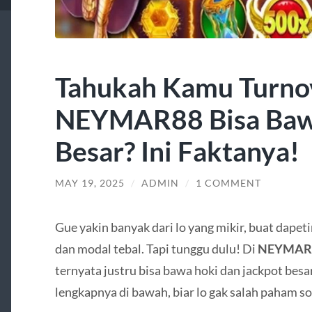
Tahukah Kamu Turnov
NEYMAR88 Bisa Baw
Besar? Ini Faktanya!
MAY 19, 2025
/
ADMIN
/
1 COMMENT
Gue yakin banyak dari lo yang mikir, buat dapet
dan modal tebal. Tapi tunggu dulu! Di
NEYMAR
ternyata justru bisa bawa hoki dan jackpot besa
lengkapnya di bawah, biar lo gak salah paham so