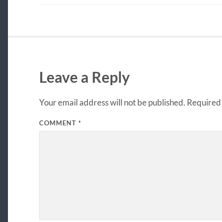
Leave a Reply
Your email address will not be published.
Required 
COMMENT
*