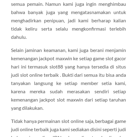
semua pemain. Namun kami juga ingin menghimbau
bahwa banyak juga yang mengatasnamakan untuk
menghadirkan penipuan, jadi kami berharap kalian
tidak keliru serta selalu mengkonfirmasi terlebih
dahulu.
Selain jaminan keamanan, kami juga berani menjamin
kemenangan jackpot maxwin ke setiap game slot gacor
hari ini termasuk slot88 yang hanya tersedia di situs
judi slot online terbaik . Bukti dari semua itu bisa anda
tanyakan langsung ke setiap member setia kami,
karena mereka sudah merasakan sendiri setiap
kemenangan jackpot slot maxwin dari setiap taruhan
yang dilakukan.
Tidak hanya permainan slot online saja, berbagai game
judi online terbaik juga kami sediakan disini seperti judi