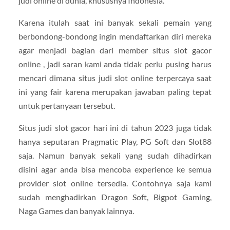
judi online di dunia, khususnya Indonesia.
Karena itulah saat ini banyak sekali pemain yang
berbondong-bondong ingin mendaftarkan diri mereka
agar menjadi bagian dari member situs slot gacor
online , jadi saran kami anda tidak perlu pusing harus
mencari dimana situs judi slot online terpercaya saat
ini yang fair karena merupakan jawaban paling tepat
untuk pertanyaan tersebut.
Situs judi slot gacor hari ini di tahun 2023 juga tidak
hanya seputaran Pragmatic Play, PG Soft dan Slot88
saja. Namun banyak sekali yang sudah dihadirkan
disini agar anda bisa mencoba experience ke semua
provider slot online tersedia. Contohnya saja kami
sudah menghadirkan Dragon Soft, Bigpot Gaming,
Naga Games dan banyak lainnya.