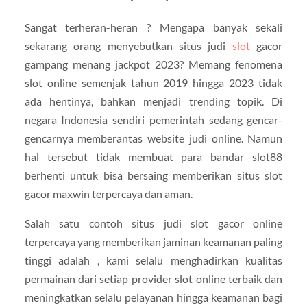
Sangat terheran-heran ? Mengapa banyak sekali
sekarang orang menyebutkan situs judi
slot
gacor
gampang menang jackpot 2023? Memang fenomena
slot online semenjak tahun 2019 hingga 2023 tidak
ada hentinya, bahkan menjadi trending topik. Di
negara Indonesia sendiri pemerintah sedang gencar-
gencarnya memberantas website judi online. Namun
hal tersebut tidak membuat para bandar slot88
berhenti untuk bisa bersaing memberikan situs slot
gacor maxwin terpercaya dan aman.
Salah satu contoh situs judi slot gacor online
terpercaya yang memberikan jaminan keamanan paling
tinggi adalah , kami selalu menghadirkan kualitas
permainan dari setiap provider slot online terbaik dan
meningkatkan selalu pelayanan hingga keamanan bagi