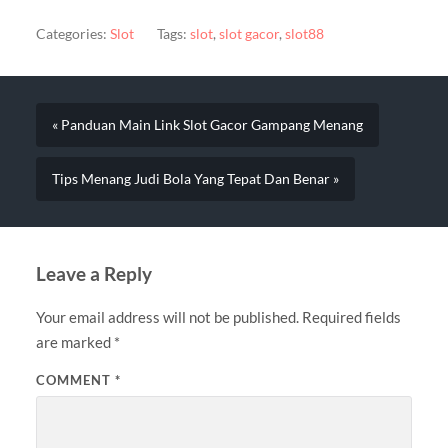
Categories:
Slot
Tags:
slot
,
slot gacor
,
slot88
« Panduan Main Link Slot Gacor Gampang Menang
Tips Menang Judi Bola Yang Tepat Dan Benar »
Leave a Reply
Your email address will not be published.
Required fields
are marked
*
COMMENT
*