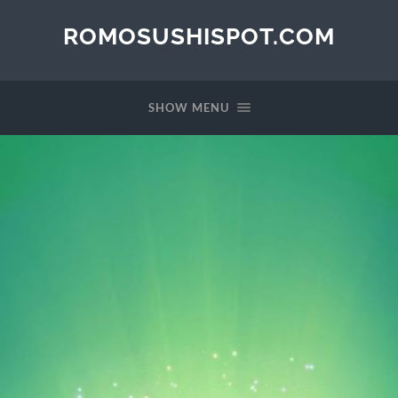
ROMOSUSHISPOT.COM
SHOW MENU