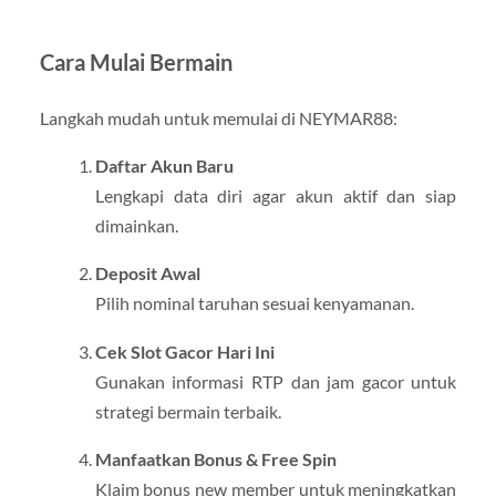
Cara Mulai Bermain
Langkah mudah untuk memulai di NEYMAR88:
Daftar Akun Baru
Lengkapi data diri agar akun aktif dan siap
dimainkan.
Deposit Awal
Pilih nominal taruhan sesuai kenyamanan.
Cek Slot Gacor Hari Ini
Gunakan informasi RTP dan jam gacor untuk
strategi bermain terbaik.
Manfaatkan Bonus & Free Spin
Klaim bonus new member untuk meningkatkan