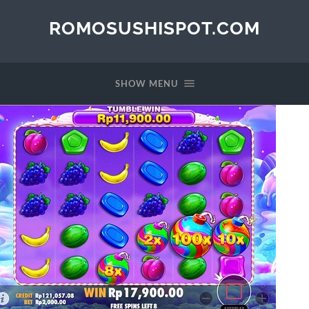
ROMOSUSHISPOT.COM
SHOW MENU