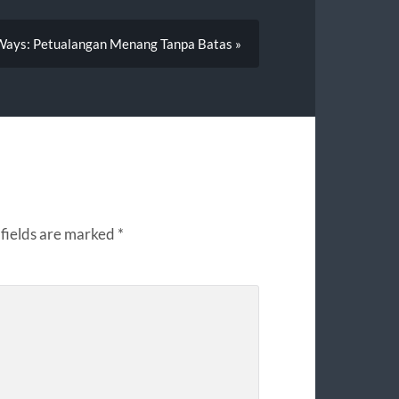
Ways: Petualangan Menang Tanpa Batas »
fields are marked
*