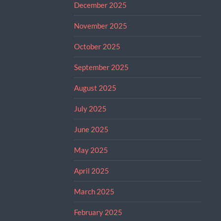
December 2025
November 2025
October 2025
September 2025
August 2025
July 2025
June 2025
May 2025
April 2025
March 2025
February 2025