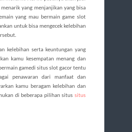
menarik yang menjanjikan yang bisa
 pemain yang mau bermain game slot
rankan untuk bisa mengecek kelebihan
rsebut.
 kelebihan serta keuntungan yang
erikan kamu kesempatan menang dan
ermain gamedi situs slot gacor tentu
agai penawaran dari manfaat dan
awarkan kamu beragam kelebihan dan
ukan di beberapa pilihan situs
situs