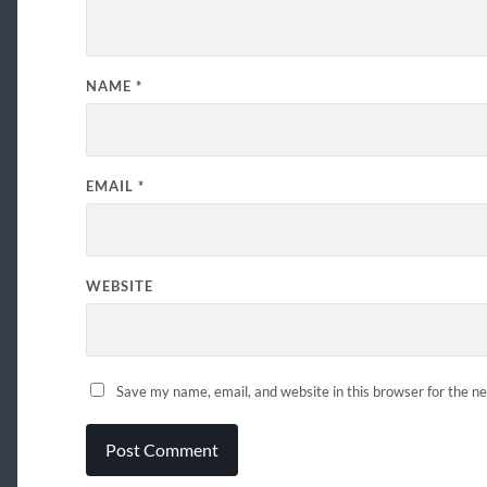
NAME
*
EMAIL
*
WEBSITE
Save my name, email, and website in this browser for the n