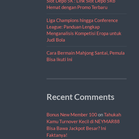
Slot Depo 5K : Link Slot Depo 5Rb
Hemat dengan Promo Terbaru
Liga Champions hingga Conference
League: Panduan Lengkap
Menganalisis Kompetisi Eropa untuk
Judi Bola
Cara Bermain Mahjong Santai, Pemula
Bisa Ikuti Ini
Recent Comments
Bonus New Member 100
on
Tahukah
Kamu Turnover Kecil di NEYMAR88
Bisa Bawa Jackpot Besar? Ini
Faktanya!