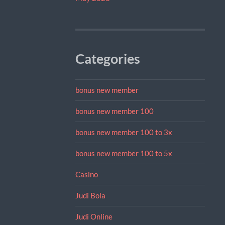
Categories
bonus new member
bonus new member 100
bonus new member 100 to 3x
bonus new member 100 to 5x
Casino
Judi Bola
Judi Online