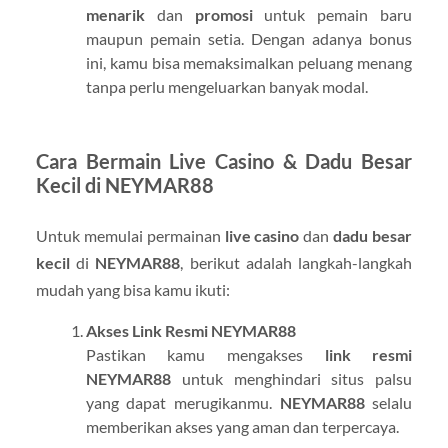
menarik
dan
promosi
untuk pemain baru
maupun pemain setia. Dengan adanya bonus
ini, kamu bisa memaksimalkan peluang menang
tanpa perlu mengeluarkan banyak modal.
Cara Bermain Live Casino & Dadu Besar
Kecil di NEYMAR88
Untuk memulai permainan
live casino
dan
dadu besar
kecil
di
NEYMAR88
, berikut adalah langkah-langkah
mudah yang bisa kamu ikuti:
Akses Link Resmi NEYMAR88
Pastikan kamu mengakses
link resmi
NEYMAR88
untuk menghindari situs palsu
yang dapat merugikanmu.
NEYMAR88
selalu
memberikan akses yang aman dan terpercaya.