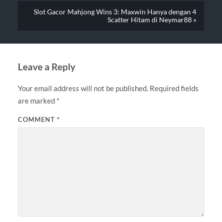
Slot Gacor Mahjong Wins 3: Maxwin Hanya dengan 4
Scatter Hitam di Neymar88 »
Leave a Reply
Your email address will not be published.
Required fields
are marked
*
COMMENT
*