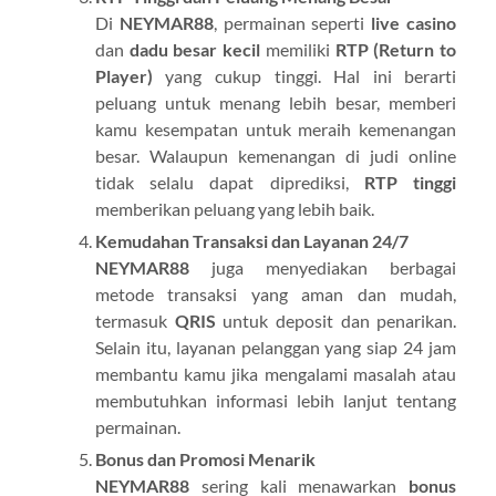
Di
NEYMAR88
, permainan seperti
live casino
dan
dadu besar kecil
memiliki
RTP (Return to
Player)
yang cukup tinggi. Hal ini berarti
peluang untuk menang lebih besar, memberi
kamu kesempatan untuk meraih kemenangan
besar. Walaupun kemenangan di judi online
tidak selalu dapat diprediksi,
RTP tinggi
memberikan peluang yang lebih baik.
Kemudahan Transaksi dan Layanan 24/7
NEYMAR88
juga menyediakan berbagai
metode transaksi yang aman dan mudah,
termasuk
QRIS
untuk deposit dan penarikan.
Selain itu, layanan pelanggan yang siap 24 jam
membantu kamu jika mengalami masalah atau
membutuhkan informasi lebih lanjut tentang
permainan.
Bonus dan Promosi Menarik
NEYMAR88
sering kali menawarkan
bonus