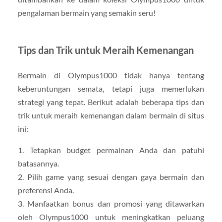
pengalaman bermain yang semakin seru!
Tips dan Trik untuk Meraih Kemenangan
Bermain di Olympus1000 tidak hanya tentang
keberuntungan semata, tetapi juga memerlukan
strategi yang tepat. Berikut adalah beberapa tips dan
trik untuk meraih kemenangan dalam bermain di situs
ini:
1. Tetapkan budget permainan Anda dan patuhi
batasannya.
2. Pilih game yang sesuai dengan gaya bermain dan
preferensi Anda.
3. Manfaatkan bonus dan promosi yang ditawarkan
oleh Olympus1000 untuk meningkatkan peluang