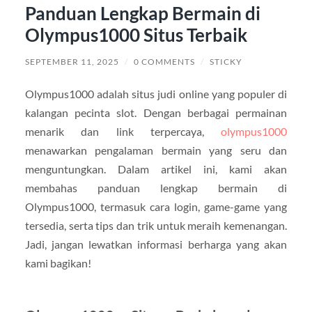
Panduan Lengkap Bermain di
Olympus1000 Situs Terbaik
SEPTEMBER 11, 2025
/
0 COMMENTS
/
STICKY
Olympus1000 adalah situs judi online yang populer di
kalangan pecinta slot. Dengan berbagai permainan
menarik dan link terpercaya,
olympus1000
menawarkan pengalaman bermain yang seru dan
menguntungkan. Dalam artikel ini, kami akan
membahas panduan lengkap bermain di
Olympus1000, termasuk cara login, game-game yang
tersedia, serta tips dan trik untuk meraih kemenangan.
Jadi, jangan lewatkan informasi berharga yang akan
kami bagikan!