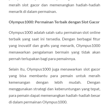
meraih slot gacor dan memenangkan hadiah-hadiah
menarik di dalam permainan.
Olympus1000: Permainan Terbaik dengan Slot Gacor
Olympus1000 adalah salah satu permainan slot online
terbaik yang saat ini tersedia. Dengan berbagai fitur
yang inovatif dan grafis yang menarik, Olympus1000
menawarkan pengalaman bermain yang tidak akan
pernah terlupakan bagi para pemainnya.
Selain itu, Olympus1000 juga menawarkan slot gacor
yang bisa membantu para pemain untuk meraih
kemenangan dengan lebih mudah. Dengan
menggunakan strategi dan keberuntungan yang tepat,
para pemain dapat memenangkan hadiah-hadiah besar
di dalam permainan Olympus1000.