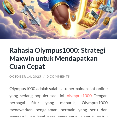
Rahasia Olympus1000: Strategi
Maxwin untuk Mendapatkan
Cuan Cepat
OCTOBER 14, 2025
/
0 COMMENTS
Olympus1000 adalah salah satu permainan slot online
yang sedang populer saat ini.
olympus1000
Dengan
berbagai fitur yang menarik, Olympus1000
menawarkan pengalaman bermain yang seru dan
mengasyikkan bagi para pemainnya. Namun, untuk