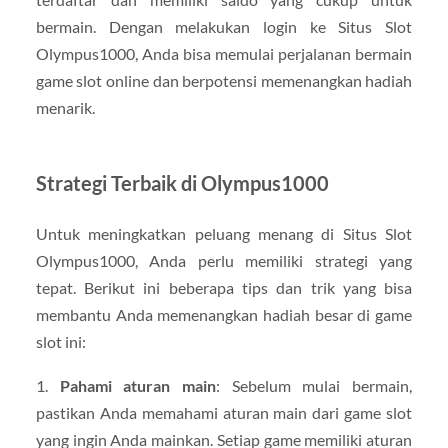
bermain. Dengan melakukan login ke Situs Slot
Olympus1000, Anda bisa memulai perjalanan bermain
game slot online dan berpotensi memenangkan hadiah
menarik.
Strategi Terbaik di Olympus1000
Untuk meningkatkan peluang menang di Situs Slot
Olympus1000, Anda perlu memiliki strategi yang
tepat. Berikut ini beberapa tips dan trik yang bisa
membantu Anda memenangkan hadiah besar di game
slot ini:
1.
Pahami aturan main
: Sebelum mulai bermain,
pastikan Anda memahami aturan main dari game slot
yang ingin Anda mainkan. Setiap game memiliki aturan