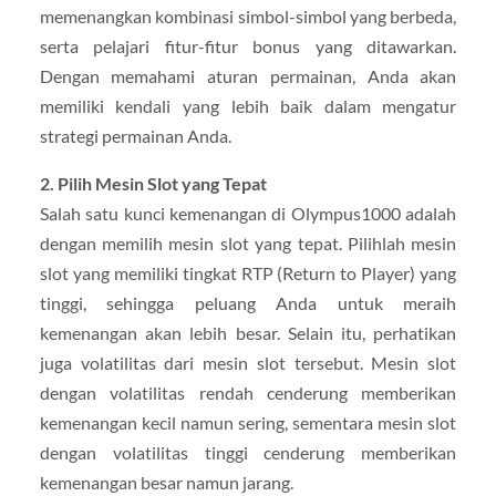
memenangkan kombinasi simbol-simbol yang berbeda,
serta pelajari fitur-fitur bonus yang ditawarkan.
Dengan memahami aturan permainan, Anda akan
memiliki kendali yang lebih baik dalam mengatur
strategi permainan Anda.
2. Pilih Mesin Slot yang Tepat
Salah satu kunci kemenangan di Olympus1000 adalah
dengan memilih mesin slot yang tepat. Pilihlah mesin
slot yang memiliki tingkat RTP (Return to Player) yang
tinggi, sehingga peluang Anda untuk meraih
kemenangan akan lebih besar. Selain itu, perhatikan
juga volatilitas dari mesin slot tersebut. Mesin slot
dengan volatilitas rendah cenderung memberikan
kemenangan kecil namun sering, sementara mesin slot
dengan volatilitas tinggi cenderung memberikan
kemenangan besar namun jarang.