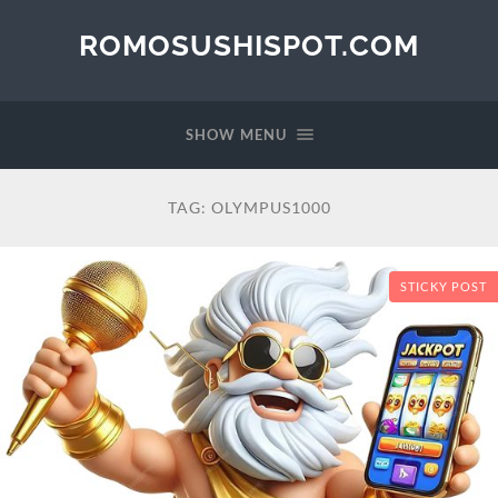
ROMOSUSHISPOT.COM
SHOW MENU
TAG:
OLYMPUS1000
STICKY POST