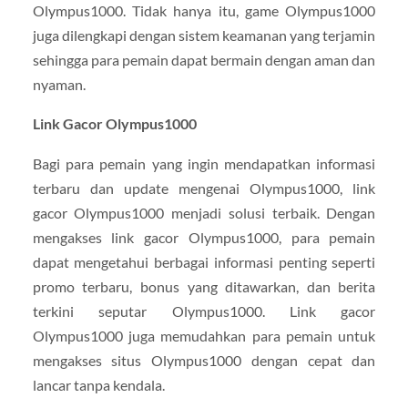
Olympus1000. Tidak hanya itu, game Olympus1000
juga dilengkapi dengan sistem keamanan yang terjamin
sehingga para pemain dapat bermain dengan aman dan
nyaman.
Link Gacor Olympus1000
Bagi para pemain yang ingin mendapatkan informasi
terbaru dan update mengenai Olympus1000, link
gacor Olympus1000 menjadi solusi terbaik. Dengan
mengakses link gacor Olympus1000, para pemain
dapat mengetahui berbagai informasi penting seperti
promo terbaru, bonus yang ditawarkan, dan berita
terkini seputar Olympus1000. Link gacor
Olympus1000 juga memudahkan para pemain untuk
mengakses situs Olympus1000 dengan cepat dan
lancar tanpa kendala.