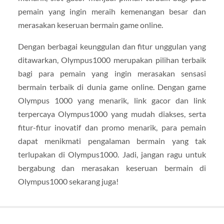
pemain yang ingin meraih kemenangan besar dan
merasakan keseruan bermain game online.
Dengan berbagai keunggulan dan fitur unggulan yang
ditawarkan, Olympus1000 merupakan pilihan terbaik
bagi para pemain yang ingin merasakan sensasi
bermain terbaik di dunia game online. Dengan game
Olympus 1000 yang menarik, link gacor dan link
terpercaya Olympus1000 yang mudah diakses, serta
fitur-fitur inovatif dan promo menarik, para pemain
dapat menikmati pengalaman bermain yang tak
terlupakan di Olympus1000. Jadi, jangan ragu untuk
bergabung dan merasakan keseruan bermain di
Olympus1000 sekarang juga!