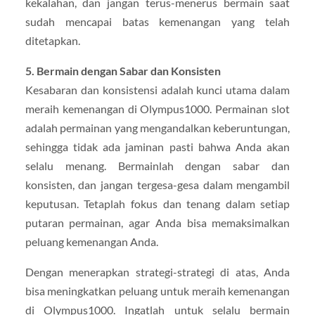
kekalahan, dan jangan terus-menerus bermain saat
sudah mencapai batas kemenangan yang telah
ditetapkan.
5. Bermain dengan Sabar dan Konsisten
Kesabaran dan konsistensi adalah kunci utama dalam
meraih kemenangan di Olympus1000. Permainan slot
adalah permainan yang mengandalkan keberuntungan,
sehingga tidak ada jaminan pasti bahwa Anda akan
selalu menang. Bermainlah dengan sabar dan
konsisten, dan jangan tergesa-gesa dalam mengambil
keputusan. Tetaplah fokus dan tenang dalam setiap
putaran permainan, agar Anda bisa memaksimalkan
peluang kemenangan Anda.
Dengan menerapkan strategi-strategi di atas, Anda
bisa meningkatkan peluang untuk meraih kemenangan
di Olympus1000. Ingatlah untuk selalu bermain