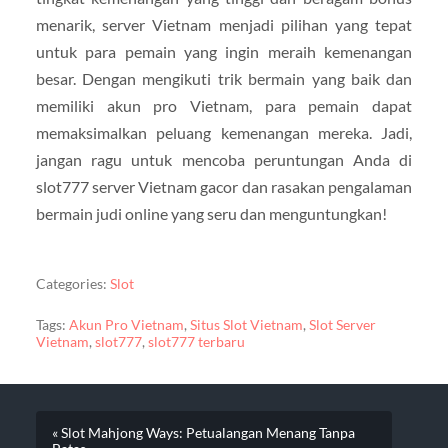
menarik, server Vietnam menjadi pilihan yang tepat
untuk para pemain yang ingin meraih kemenangan
besar. Dengan mengikuti trik bermain yang baik dan
memiliki akun pro Vietnam, para pemain dapat
memaksimalkan peluang kemenangan mereka. Jadi,
jangan ragu untuk mencoba peruntungan Anda di
slot777 server Vietnam gacor dan rasakan pengalaman
bermain judi online yang seru dan menguntungkan!
Categories:
Slot
Tags:
Akun Pro Vietnam
,
Situs Slot Vietnam
,
Slot Server
Vietnam
,
slot777
,
slot777 terbaru
« Slot Mahjong Ways: Petualangan Menang Tanpa