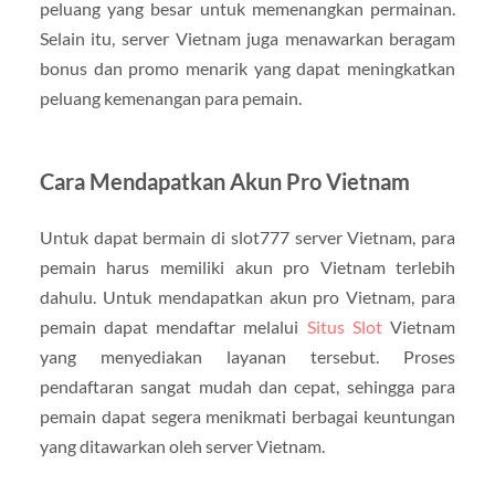
peluang yang besar untuk memenangkan permainan.
Selain itu, server Vietnam juga menawarkan beragam
bonus dan promo menarik yang dapat meningkatkan
peluang kemenangan para pemain.
Cara Mendapatkan Akun Pro Vietnam
Untuk dapat bermain di slot777 server Vietnam, para
pemain harus memiliki akun pro Vietnam terlebih
dahulu. Untuk mendapatkan akun pro Vietnam, para
pemain dapat mendaftar melalui
Situs Slot
Vietnam
yang menyediakan layanan tersebut. Proses
pendaftaran sangat mudah dan cepat, sehingga para
pemain dapat segera menikmati berbagai keuntungan
yang ditawarkan oleh server Vietnam.