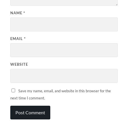
NAME
*
EMAIL
*
WEBSITE
Save my name, email, and website in this browser for the
next time I comment.