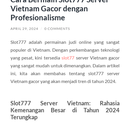
Vietnam Gacor dengan
Profesionalisme
APRIL 29, 2024
/
0 COMMENTS
Slot777 adalah permainan judi online yang sangat
populer di Vietnam. Dengan perkembangan teknologi
yang pesat, kini tersedia
slot77
server Vietnam gacor
yang sangat mudah untuk dimenangkan. Dalam artikel
ini, kita akan membahas tentang slot777 server
Vietnam gacor yang akan menjadi tren di tahun 2024.
Slot777 Server Vietnam: Rahasia
Kemenangan Besar di Tahun 2024
Terungkap