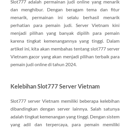
Slot777 adalah permainan judi online yang menarik
dan menghibur. Dengan beragam tema dan fitur
menarik, permainan ini selalu berhasil menarik
perhatian para pemain judi. Server Vietnam kini
menjadi pilihan yang banyak dipilih para pemain
karena tingkat kemenangannya yang tinggi. Dalam
artikel ini, kita akan membahas tentang slot777 server
Vietnam gacor yang akan menjadi pilihan terbaik para
pemain judi online di tahun 2024.
Kelebihan Slot777 Server Vietnam
Slot777 server Vietnam memiliki beberapa kelebihan
dibandingkan dengan server lainnya. Salah satunya
adalah tingkat kemenangan yang tinggi. Dengan sistem
yang adil dan terpercaya, para pemain memiliki