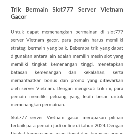
Trik Bermain Slot777 Server Vietnam
Gacor
Untuk dapat memenangkan permainan di slot777
server Vietnam gacor, para pemain harus memiliki
strategi bermain yang baik. Beberapa trik yang dapat
digunakan antara lain adalah memilih mesin slot yang
memiliki tingkat kemenangan tinggi, menetapkan
batasan kemenangan dan kekalahan, serta
memanfaatkan bonus dan promo yang ditawarkan
oleh server Vietnam. Dengan mengikuti trik ini, para
pemain memiliki peluang yang lebih besar untuk
memenangkan permainan.
Slot777 server Vietnam gacor merupakan pilihan
terbaik para pemain judi online di tahun 2024. Dengan
tingkat kemenangan yang tinggi dan beragam bonus