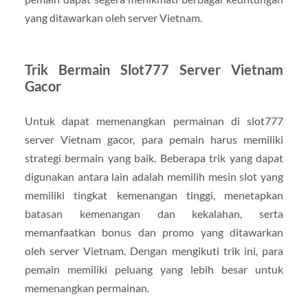
yang ditawarkan oleh server Vietnam.
Trik Bermain Slot777 Server Vietnam
Gacor
Untuk dapat memenangkan permainan di slot777
server Vietnam gacor, para pemain harus memiliki
strategi bermain yang baik. Beberapa trik yang dapat
digunakan antara lain adalah memilih mesin slot yang
memiliki tingkat kemenangan tinggi, menetapkan
batasan kemenangan dan kekalahan, serta
memanfaatkan bonus dan promo yang ditawarkan
oleh server Vietnam. Dengan mengikuti trik ini, para
pemain memiliki peluang yang lebih besar untuk
memenangkan permainan.