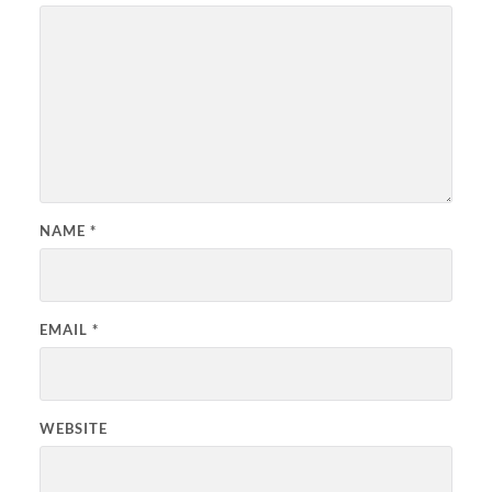
NAME
*
EMAIL
*
WEBSITE