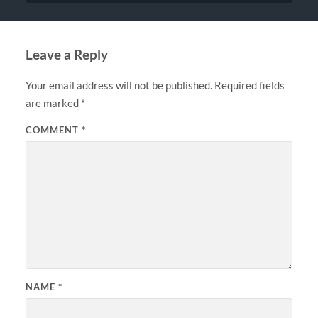
Leave a Reply
Your email address will not be published.
Required fields
are marked
*
COMMENT
*
NAME
*