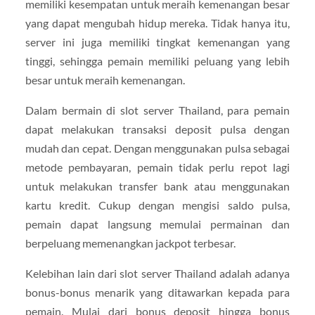
memiliki kesempatan untuk meraih kemenangan besar
yang dapat mengubah hidup mereka. Tidak hanya itu,
server ini juga memiliki tingkat kemenangan yang
tinggi, sehingga pemain memiliki peluang yang lebih
besar untuk meraih kemenangan.
Dalam bermain di slot server Thailand, para pemain
dapat melakukan transaksi deposit pulsa dengan
mudah dan cepat. Dengan menggunakan pulsa sebagai
metode pembayaran, pemain tidak perlu repot lagi
untuk melakukan transfer bank atau menggunakan
kartu kredit. Cukup dengan mengisi saldo pulsa,
pemain dapat langsung memulai permainan dan
berpeluang memenangkan jackpot terbesar.
Kelebihan lain dari slot server Thailand adalah adanya
bonus-bonus menarik yang ditawarkan kepada para
pemain. Mulai dari bonus deposit hingga bonus