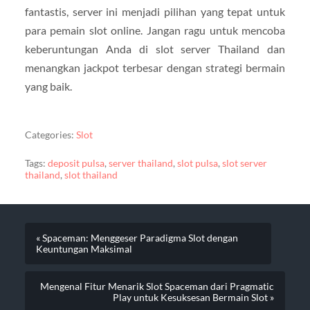
fantastis, server ini menjadi pilihan yang tepat untuk
para pemain slot online. Jangan ragu untuk mencoba
keberuntungan Anda di slot server Thailand dan
menangkan jackpot terbesar dengan strategi bermain
yang baik.
Categories:
Slot
Tags:
deposit pulsa
,
server thailand
,
slot pulsa
,
slot server
thailand
,
slot thailand
« Spaceman: Menggeser Paradigma Slot dengan
Keuntungan Maksimal
Mengenal Fitur Menarik Slot Spaceman dari Pragmatic
Play untuk Kesuksesan Bermain Slot »