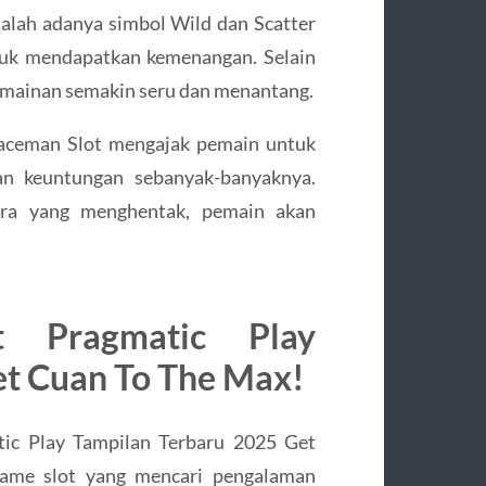
dalah adanya simbol Wild dan Scatter
tuk mendapatkan kemenangan. Selain
ermainan semakin seru dan menantang.
paceman Slot mengajak pemain untuk
n keuntungan sebanyak-banyaknya.
ra yang menghentak, pemain akan
t Pragmatic Play
et Cuan To The Max!
tic Play Tampilan Terbaru 2025 Get
ame slot yang mencari pengalaman