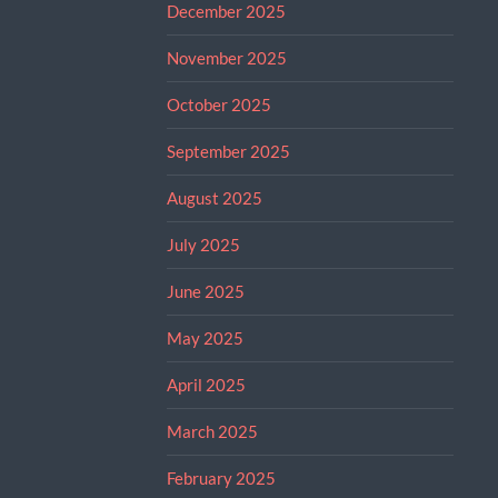
December 2025
November 2025
October 2025
September 2025
August 2025
July 2025
June 2025
May 2025
April 2025
March 2025
February 2025