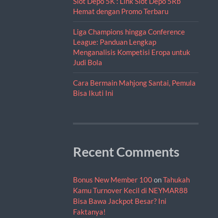
Slot Depo 5K : Link Slot Depo 5Rb
Hemat dengan Promo Terbaru
Liga Champions hingga Conference
League: Panduan Lengkap
Menganalisis Kompetisi Eropa untuk
Judi Bola
Cara Bermain Mahjong Santai, Pemula
Bisa Ikuti Ini
Recent Comments
Bonus New Member 100
on
Tahukah
Kamu Turnover Kecil di NEYMAR88
Bisa Bawa Jackpot Besar? Ini
Faktanya!