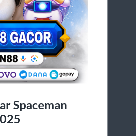
tar Spaceman
2025