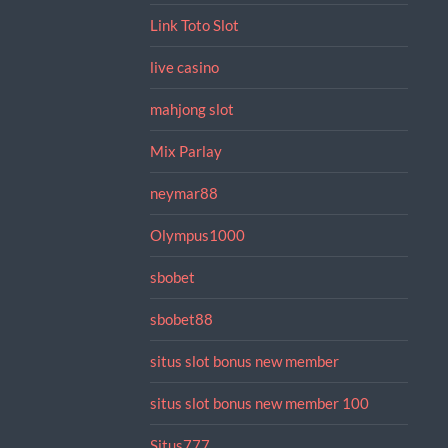
Link Toto Slot
live casino
mahjong slot
Mix Parlay
neymar88
Olympus1000
sbobet
sbobet88
situs slot bonus new member
situs slot bonus new member 100
Situs777