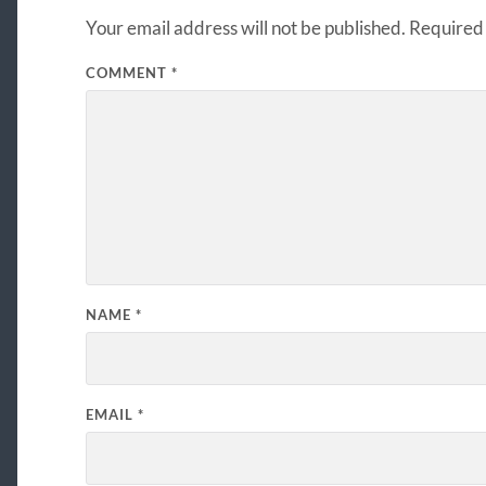
Your email address will not be published.
Required 
COMMENT
*
NAME
*
EMAIL
*