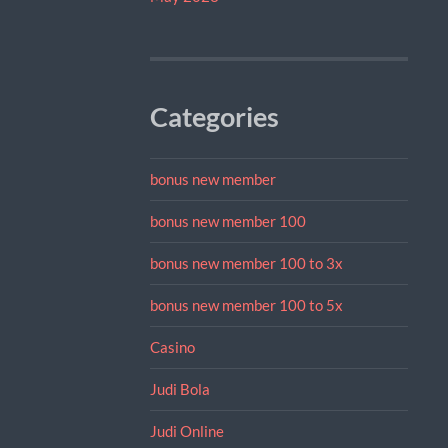
Categories
bonus new member
bonus new member 100
bonus new member 100 to 3x
bonus new member 100 to 5x
Casino
Judi Bola
Judi Online