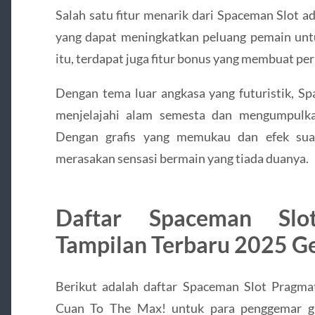
Salah satu fitur menarik dari Spaceman Slot a
yang dapat meningkatkan peluang pemain un
itu, terdapat juga fitur bonus yang membuat p
Dengan tema luar angkasa yang futuristik, S
menjelajahi alam semesta dan mengumpulka
Dengan grafis yang memukau dan efek sua
merasakan sensasi bermain yang tiada duanya.
Daftar Spaceman Slo
Tampilan Terbaru 2025 G
Berikut adalah daftar Spaceman Slot Pragma
Cuan To The Max! untuk para penggemar g