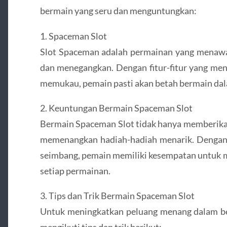
bermain yang seru dan menguntungkan:
1. Spaceman Slot
Slot Spaceman adalah permainan yang menaw
dan menegangkan. Dengan fitur-fitur yang men
memukau, pemain pasti akan betah bermain dal
2. Keuntungan Bermain Spaceman Slot
Bermain Spaceman Slot tidak hanya memberikan
memenangkan hadiah-hadiah menarik. Dengan R
seimbang, pemain memiliki kesempatan untuk 
setiap permainan.
3. Tips dan Trik Bermain Spaceman Slot
Untuk meningkatkan peluang menang dalam b