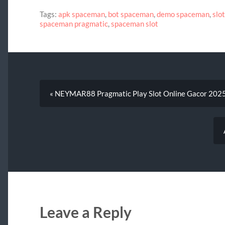
Tags:
apk spaceman
,
bot spaceman
,
demo spaceman
,
slo
spaceman pragmatic
,
spaceman slot
« NEYMAR88 Pragmatic Play Slot Online Gacor 2025 
Leave a Reply