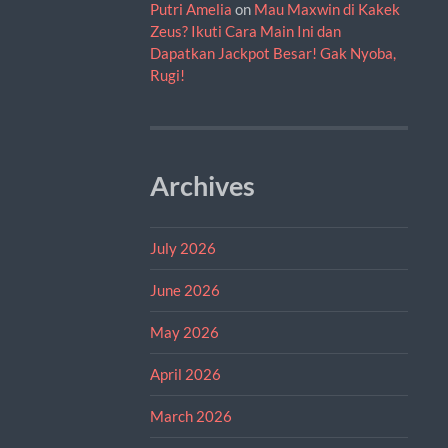
Putri Amelia
on
Mau Maxwin di Kakek
Zeus? Ikuti Cara Main Ini dan
Dapatkan Jackpot Besar! Gak Nyoba,
Rugi!
Archives
July 2026
June 2026
May 2026
April 2026
March 2026