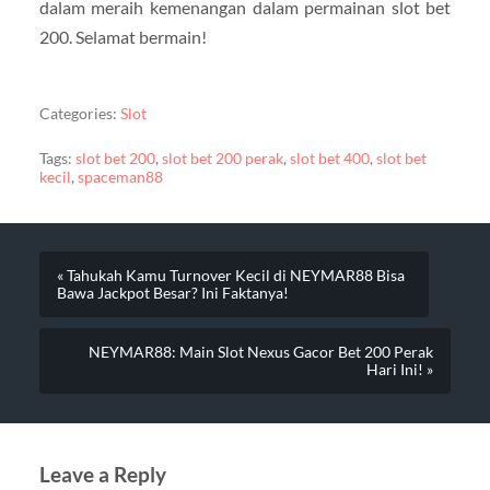
dalam meraih kemenangan dalam permainan slot bet
200. Selamat bermain!
Categories:
Slot
Tags:
slot bet 200
,
slot bet 200 perak
,
slot bet 400
,
slot bet
kecil
,
spaceman88
« Tahukah Kamu Turnover Kecil di NEYMAR88 Bisa
Bawa Jackpot Besar? Ini Faktanya!
NEYMAR88: Main Slot Nexus Gacor Bet 200 Perak
Hari Ini! »
Leave a Reply