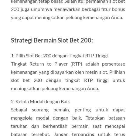
kemenangan tetap besar. Selain itu, permainan slot bet
200 juga umumnya menawarkan berbagai fitur bonus
yang dapat meningkatkan peluang kemenangan Anda.
Strategi Bermain Slot Bet 200:
1. Pilih Slot Bet 200 dengan Tingkat RTP Tinggi
Tingkat Return to Player (RTP) adalah persentase
kemenangan yang dibayarkan oleh mesin slot. Pilihlah
slot bet 200 dengan tingkat RTP tinggi untuk
meningkatkan peluang kemenangan Anda.
2. Kelola Modal dengan Baik
Sebagai seorang pemain, penting untuk dapat
mengelola modal dengan baik. Tetapkan batasan
taruhan dan berhentilah bermain saat mencapai
batasan tersebut. Jangan terpancing untuk terus