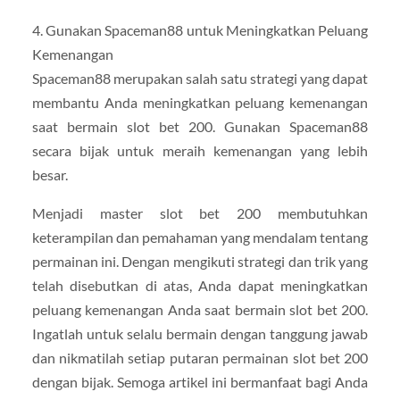
4. Gunakan Spaceman88 untuk Meningkatkan Peluang
Kemenangan
Spaceman88 merupakan salah satu strategi yang dapat
membantu Anda meningkatkan peluang kemenangan
saat bermain slot bet 200. Gunakan Spaceman88
secara bijak untuk meraih kemenangan yang lebih
besar.
Menjadi master slot bet 200 membutuhkan
keterampilan dan pemahaman yang mendalam tentang
permainan ini. Dengan mengikuti strategi dan trik yang
telah disebutkan di atas, Anda dapat meningkatkan
peluang kemenangan Anda saat bermain slot bet 200.
Ingatlah untuk selalu bermain dengan tanggung jawab
dan nikmatilah setiap putaran permainan slot bet 200
dengan bijak. Semoga artikel ini bermanfaat bagi Anda