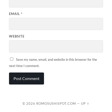
EMAIL
*
WEBSITE
Save my name, email, and website in this browser for the
next time I comment.
© 2026
ROMOSUSHISPOT.COM
—
UP ↑