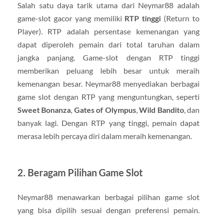
Salah satu daya tarik utama dari Neymar88 adalah
game-slot gacor yang memiliki
RTP tinggi
(Return to
Player). RTP adalah persentase kemenangan yang
dapat diperoleh pemain dari total taruhan dalam
jangka panjang. Game-slot dengan RTP tinggi
memberikan peluang lebih besar untuk meraih
kemenangan besar. Neymar88 menyediakan berbagai
game slot dengan RTP yang menguntungkan, seperti
Sweet Bonanza
,
Gates of Olympus
,
Wild Bandito
, dan
banyak lagi. Dengan RTP yang tinggi, pemain dapat
merasa lebih percaya diri dalam meraih kemenangan.
2.
Beragam Pilihan Game Slot
Neymar88 menawarkan berbagai pilihan game slot
yang bisa dipilih sesuai dengan preferensi pemain.