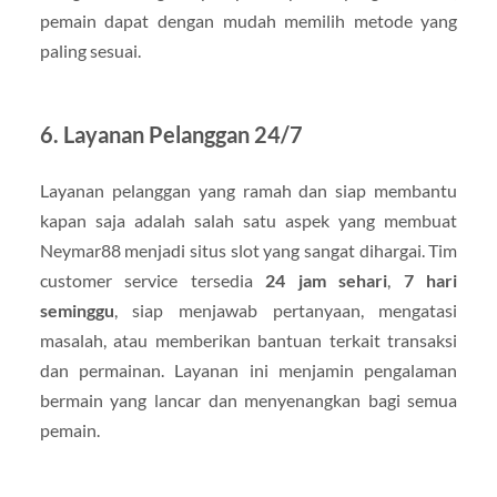
pemain dapat dengan mudah memilih metode yang
paling sesuai.
6.
Layanan Pelanggan 24/7
Layanan pelanggan yang ramah dan siap membantu
kapan saja adalah salah satu aspek yang membuat
Neymar88 menjadi situs slot yang sangat dihargai. Tim
customer service tersedia
24 jam sehari
,
7 hari
seminggu
, siap menjawab pertanyaan, mengatasi
masalah, atau memberikan bantuan terkait transaksi
dan permainan. Layanan ini menjamin pengalaman
bermain yang lancar dan menyenangkan bagi semua
pemain.