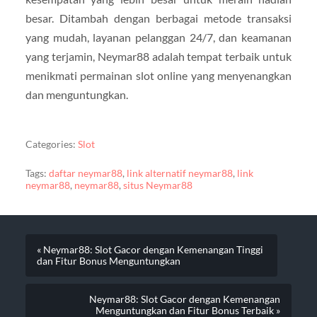
besar. Ditambah dengan berbagai metode transaksi
yang mudah, layanan pelanggan 24/7, dan keamanan
yang terjamin, Neymar88 adalah tempat terbaik untuk
menikmati permainan slot online yang menyenangkan
dan menguntungkan.
Categories:
Slot
Tags:
daftar neymar88
,
link alternatif neymar88
,
link
neymar88
,
neymar88
,
situs Neymar88
« Neymar88: Slot Gacor dengan Kemenangan Tinggi
dan Fitur Bonus Menguntungkan
Neymar88: Slot Gacor dengan Kemenangan
Menguntungkan dan Fitur Bonus Terbaik »