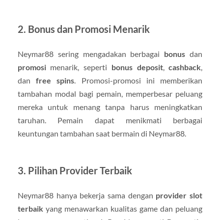
2.
Bonus dan Promosi Menarik
Neymar88 sering mengadakan berbagai
bonus
dan
promosi
menarik, seperti
bonus deposit
,
cashback
,
dan
free spins
. Promosi-promosi ini memberikan
tambahan modal bagi pemain, memperbesar peluang
mereka untuk menang tanpa harus meningkatkan
taruhan. Pemain dapat menikmati berbagai
keuntungan tambahan saat bermain di Neymar88.
3.
Pilihan Provider Terbaik
Neymar88 hanya bekerja sama dengan
provider slot
terbaik
yang menawarkan kualitas game dan peluang