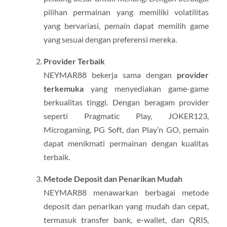
pilihan permainan yang memiliki volatilitas
yang bervariasi, pemain dapat memilih game
yang sesuai dengan preferensi mereka.
Provider Terbaik
NEYMAR88 bekerja sama dengan
provider
terkemuka
yang menyediakan game-game
berkualitas tinggi. Dengan beragam provider
seperti Pragmatic Play, JOKER123,
Microgaming, PG Soft, dan Play’n GO, pemain
dapat menikmati permainan dengan kualitas
terbaik.
Metode Deposit dan Penarikan Mudah
NEYMAR88 menawarkan berbagai metode
deposit dan penarikan yang mudah dan cepat,
termasuk transfer bank, e-wallet, dan QRIS,