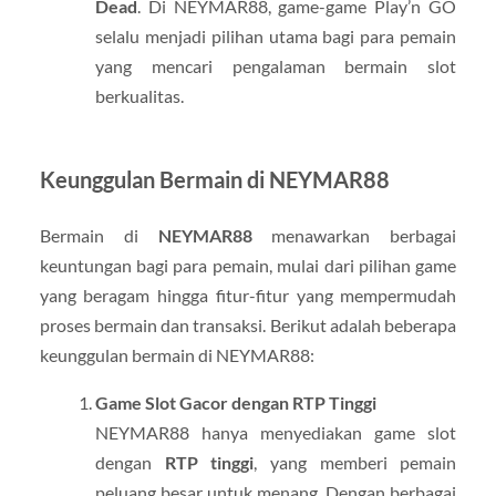
Dead
. Di NEYMAR88, game-game Play’n GO
selalu menjadi pilihan utama bagi para pemain
yang mencari pengalaman bermain slot
berkualitas.
Keunggulan Bermain di NEYMAR88
Bermain di
NEYMAR88
menawarkan berbagai
keuntungan bagi para pemain, mulai dari pilihan game
yang beragam hingga fitur-fitur yang mempermudah
proses bermain dan transaksi. Berikut adalah beberapa
keunggulan bermain di NEYMAR88:
Game Slot Gacor dengan RTP Tinggi
NEYMAR88 hanya menyediakan game slot
dengan
RTP tinggi
, yang memberi pemain
peluang besar untuk menang. Dengan berbagai