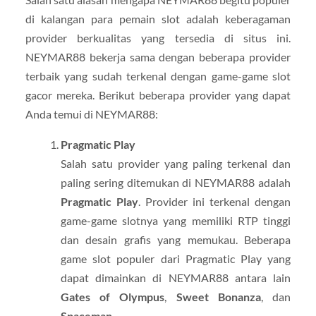
di kalangan para pemain slot adalah keberagaman
provider berkualitas yang tersedia di situs ini.
NEYMAR88 bekerja sama dengan beberapa provider
terbaik yang sudah terkenal dengan game-game slot
gacor mereka. Berikut beberapa provider yang dapat
Anda temui di NEYMAR88:
Pragmatic Play
Salah satu provider yang paling terkenal dan
paling sering ditemukan di NEYMAR88 adalah
Pragmatic Play
. Provider ini terkenal dengan
game-game slotnya yang memiliki RTP tinggi
dan desain grafis yang memukau. Beberapa
game slot populer dari Pragmatic Play yang
dapat dimainkan di NEYMAR88 antara lain
Gates of Olympus
,
Sweet Bonanza
, dan
Spaceman
.