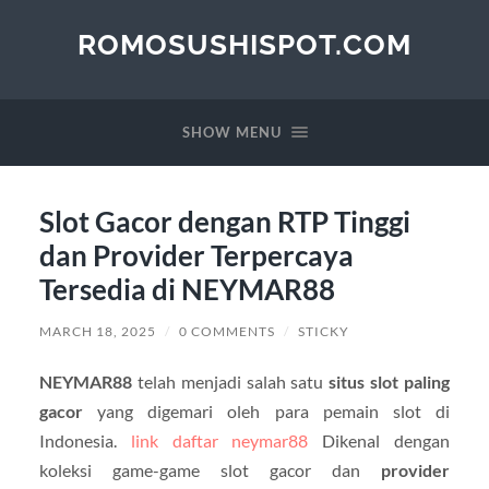
ROMOSUSHISPOT.COM
SHOW MENU
Slot Gacor dengan RTP Tinggi
dan Provider Terpercaya
Tersedia di NEYMAR88
MARCH 18, 2025
/
0 COMMENTS
/
STICKY
NEYMAR88
telah menjadi salah satu
situs slot paling
gacor
yang digemari oleh para pemain slot di
Indonesia.
link daftar neymar88
Dikenal dengan
koleksi game-game slot gacor dan
provider