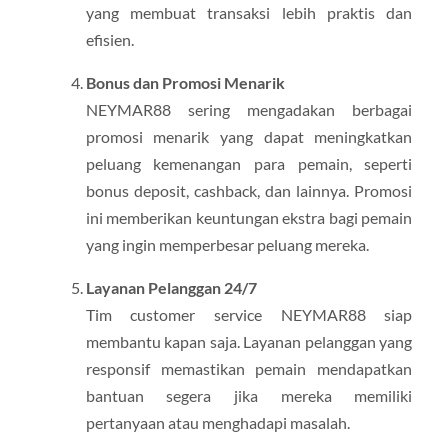
yang membuat transaksi lebih praktis dan
efisien.
Bonus dan Promosi Menarik
NEYMAR88 sering mengadakan berbagai
promosi menarik yang dapat meningkatkan
peluang kemenangan para pemain, seperti
bonus deposit, cashback, dan lainnya. Promosi
ini memberikan keuntungan ekstra bagi pemain
yang ingin memperbesar peluang mereka.
Layanan Pelanggan 24/7
Tim customer service NEYMAR88 siap
membantu kapan saja. Layanan pelanggan yang
responsif memastikan pemain mendapatkan
bantuan segera jika mereka memiliki
pertanyaan atau menghadapi masalah.