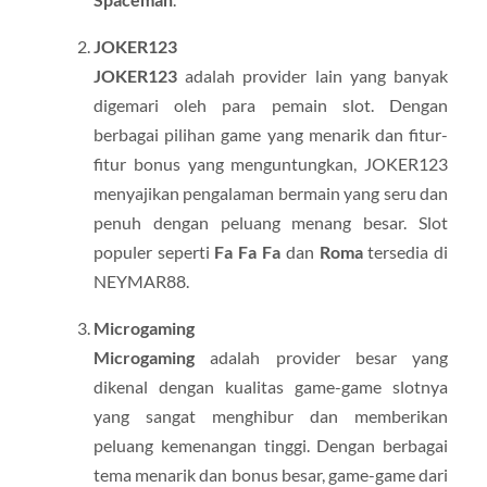
JOKER123
JOKER123
adalah provider lain yang banyak
digemari oleh para pemain slot. Dengan
berbagai pilihan game yang menarik dan fitur-
fitur bonus yang menguntungkan, JOKER123
menyajikan pengalaman bermain yang seru dan
penuh dengan peluang menang besar. Slot
populer seperti
Fa Fa Fa
dan
Roma
tersedia di
NEYMAR88.
Microgaming
Microgaming
adalah provider besar yang
dikenal dengan kualitas game-game slotnya
yang sangat menghibur dan memberikan
peluang kemenangan tinggi. Dengan berbagai
tema menarik dan bonus besar, game-game dari