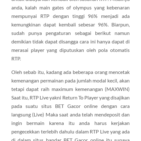
anda, kalah main gates of olympus yang kebenaran
mempunyai RTP dengan tinggi 96% menjadi ada
kemungkinan dapat kembali sebesar 96%. Biarpun,
sudah punya pengaturan sebagai berikut namun
demikian tidak dapat disangga cara ini hanya dapat di
merasai player yang diputuskan oleh pola otomatis
RTP.
Oleh sebab itu, kadang ada beberapa orang mencetak
kemenangan permainan pada jumlah modal kecil, akan
tetapi dapat raih maximum kemenangan (MAXWIN)
Saat itu, RTP Live yakni Return To Player yang disajikan
pada suatu situs BET Gacor online dengan cara
langsung (Live) Maka saat anda telah mendeposit dan
ingin bermain karena itu anda harus kerjakan
pengecekkan terlebih dahulu dalam RTP Live yang ada
di dalam situs bandar BET Gacor online itu supaya