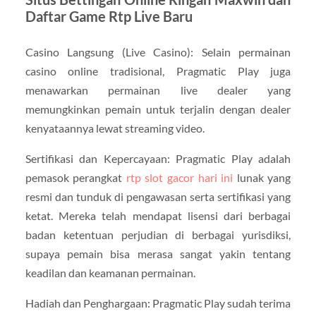
Daftar Game Rtp Live Baru
Casino Langsung (Live Casino): Selain permainan
casino online tradisional, Pragmatic Play juga
menawarkan permainan live dealer yang
memungkinkan pemain untuk terjalin dengan dealer
kenyataannya lewat streaming video.
Sertifikasi dan Kepercayaan: Pragmatic Play adalah
pemasok perangkat
rtp slot gacor hari ini
lunak yang
resmi dan tunduk di pengawasan serta sertifikasi yang
ketat. Mereka telah mendapat lisensi dari berbagai
badan ketentuan perjudian di berbagai yurisdiksi,
supaya pemain bisa merasa sangat yakin tentang
keadilan dan keamanan permainan.
Hadiah dan Penghargaan: Pragmatic Play sudah terima