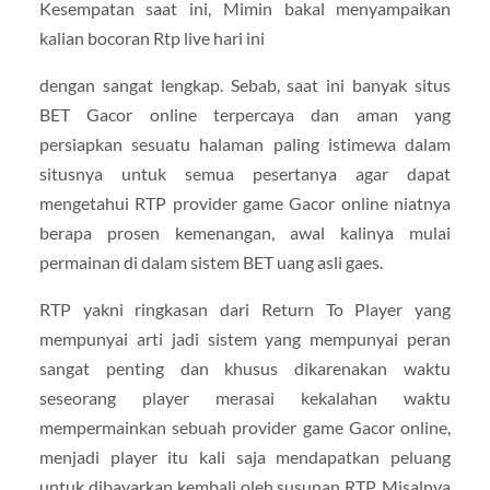
Kesempatan saat ini, Mimin bakal menyampaikan
kalian bocoran Rtp live hari ini
dengan sangat lengkap. Sebab, saat ini banyak situs
BET Gacor online terpercaya dan aman yang
persiapkan sesuatu halaman paling istimewa dalam
situsnya untuk semua pesertanya agar dapat
mengetahui RTP provider game Gacor online niatnya
berapa prosen kemenangan, awal kalinya mulai
permainan di dalam sistem BET uang asli gaes.
RTP yakni ringkasan dari Return To Player yang
mempunyai arti jadi sistem yang mempunyai peran
sangat penting dan khusus dikarenakan waktu
seseorang player merasai kekalahan waktu
mempermainkan sebuah provider game Gacor online,
menjadi player itu kali saja mendapatkan peluang
untuk dibayarkan kembali oleh susunan RTP. Misalnya