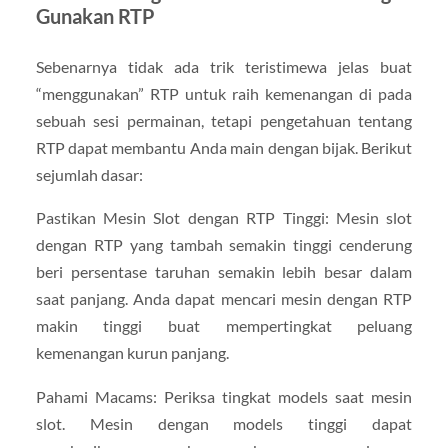
Gunakan RTP
Sebenarnya tidak ada trik teristimewa jelas buat
“menggunakan” RTP untuk raih kemenangan di pada
sebuah sesi permainan, tetapi pengetahuan tentang
RTP dapat membantu Anda main dengan bijak. Berikut
sejumlah dasar:
Pastikan Mesin Slot dengan RTP Tinggi: Mesin slot
dengan RTP yang tambah semakin tinggi cenderung
beri persentase taruhan semakin lebih besar dalam
saat panjang. Anda dapat mencari mesin dengan RTP
makin tinggi buat mempertingkat peluang
kemenangan kurun panjang.
Pahami Macams: Periksa tingkat models saat mesin
slot. Mesin dengan models tinggi dapat