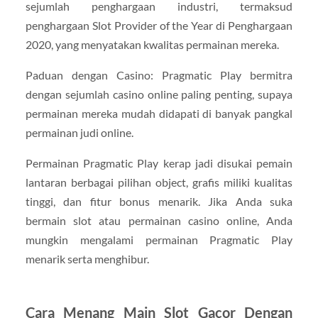
sejumlah penghargaan industri, termaksud
penghargaan Slot Provider of the Year di Penghargaan
2020, yang menyatakan kwalitas permainan mereka.
Paduan dengan Casino: Pragmatic Play bermitra
dengan sejumlah casino online paling penting, supaya
permainan mereka mudah didapati di banyak pangkal
permainan judi online.
Permainan Pragmatic Play kerap jadi disukai pemain
lantaran berbagai pilihan object, grafis miliki kualitas
tinggi, dan fitur bonus menarik. Jika Anda suka
bermain slot atau permainan casino online, Anda
mungkin mengalami permainan Pragmatic Play
menarik serta menghibur.
Cara Menang Main Slot Gacor Dengan