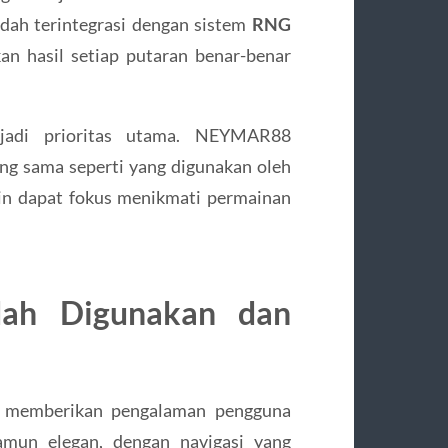
udah terintegrasi dengan sistem
RNG
an hasil setiap putaran benar-benar
jadi prioritas utama. NEYMAR88
ang sama seperti yang digunakan oleh
in dapat fokus menikmati permainan
.
dah Digunakan dan
 memberikan pengalaman pengguna
mun elegan, dengan navigasi yang