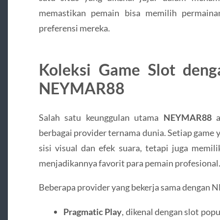
memastikan pemain bisa memilih permainan
preferensi mereka.
Koleksi Game Slot deng
NEYMAR88
Salah satu keunggulan utama
NEYMAR88
a
berbagai provider ternama dunia. Setiap game y
sisi visual dan efek suara, tetapi juga memil
menjadikannya favorit para pemain profesional
Beberapa provider yang bekerja sama dengan 
Pragmatic Play
, dikenal dengan slot popu