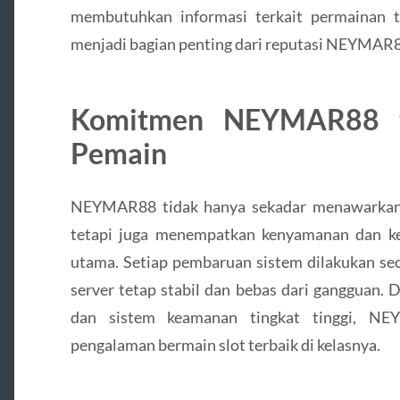
membutuhkan informasi terkait permainan t
menjadi bagian penting dari reputasi NEYMAR88 
Komitmen NEYMAR88 t
Pemain
NEYMAR88 tidak hanya sekadar menawarkan 
tetapi juga menempatkan kenyamanan dan ke
utama. Setiap pembaruan sistem dilakukan se
server tetap stabil dan bebas dari gangguan.
dan sistem keamanan tingkat tinggi, N
pengalaman bermain slot terbaik di kelasnya.