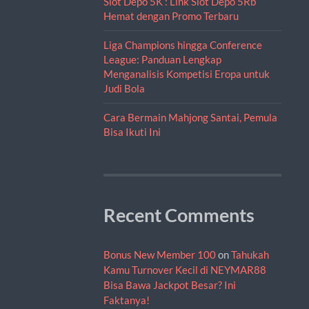
Slot Depo 5K : Link Slot Depo 5Rb
Hemat dengan Promo Terbaru
Liga Champions hingga Conference
League: Panduan Lengkap
Menganalisis Kompetisi Eropa untuk
Judi Bola
Cara Bermain Mahjong Santai, Pemula
Bisa Ikuti Ini
Recent Comments
Bonus New Member 100
on
Tahukah
Kamu Turnover Kecil di NEYMAR88
Bisa Bawa Jackpot Besar? Ini
Faktanya!