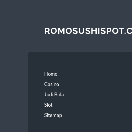
ROMOSUSHISPOT.
Home
Casino
Judi Bola
Slot
Sitemap