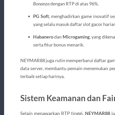
Bonanza
dengan RTP di atas 96%.
PG Soft
, menghadirkan game inovatif se
yang selalu masuk daftar slot gacor haria
Habanero
dan
Microgaming
, yang diken
serta fitur bonus menarik.
NEYMAR88 juga rutin memperbarui daftar game
data server, membantu pemain menemukan pe
terbaik setiap harinya.
Sistem Keamanan dan Fair
Selain menawarkan RTP tinggi,
NEYMAR88
ju