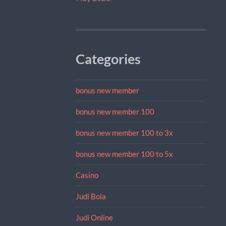
Categories
bonus new member
bonus new member 100
bonus new member 100 to 3x
bonus new member 100 to 5x
Casino
Judi Bola
Judi Online