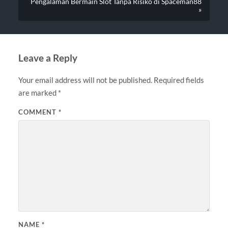
Pengalaman Bermain Slot Tanpa Risiko di Spaceman88
»
Leave a Reply
Your email address will not be published.
Required fields
are marked
*
COMMENT
*
NAME
*