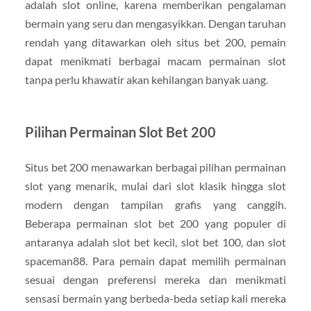
adalah slot online, karena memberikan pengalaman
bermain yang seru dan mengasyikkan. Dengan taruhan
rendah yang ditawarkan oleh situs bet 200, pemain
dapat menikmati berbagai macam permainan slot
tanpa perlu khawatir akan kehilangan banyak uang.
Pilihan Permainan Slot Bet 200
Situs bet 200 menawarkan berbagai pilihan permainan
slot yang menarik, mulai dari slot klasik hingga slot
modern dengan tampilan grafis yang canggih.
Beberapa permainan slot bet 200 yang populer di
antaranya adalah slot bet kecil, slot bet 100, dan slot
spaceman88. Para pemain dapat memilih permainan
sesuai dengan preferensi mereka dan menikmati
sensasi bermain yang berbeda-beda setiap kali mereka