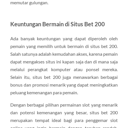
memutar gulungan.
Keuntungan Bermain di Situs Bet 200
Ada banyak keuntungan yang dapat diperoleh oleh
pemain yang memilih untuk bermain di situs bet 200.
Salah satunya adalah kemudahan akses, karena pemain
dapat mengakses situs ini kapan saja dan di mana saja
melalui perangkat komputer atau ponsel mereka.
Selain itu, situs bet 200 juga menawarkan berbagai
bonus dan promosi menarik yang dapat meningkatkan
peluang kemenangan para pemain.
Dengan berbagai pilihan permainan slot yang menarik
dan potensi kemenangan yang besar, situs bet 200
merupakan tempat ideal bagi para penggemar slot
online yang ingin bermain dengan taruhan rendah.