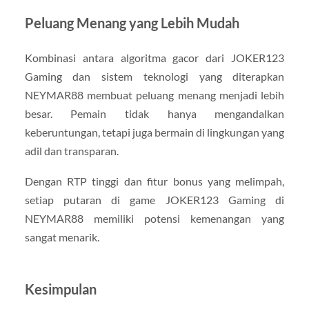
Peluang Menang yang Lebih Mudah
Kombinasi antara algoritma gacor dari JOKER123
Gaming dan sistem teknologi yang diterapkan
NEYMAR88 membuat peluang menang menjadi lebih
besar. Pemain tidak hanya mengandalkan
keberuntungan, tetapi juga bermain di lingkungan yang
adil dan transparan.
Dengan RTP tinggi dan fitur bonus yang melimpah,
setiap putaran di game JOKER123 Gaming di
NEYMAR88 memiliki potensi kemenangan yang
sangat menarik.
Kesimpulan