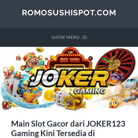
ROMOSUSHISPOT.COM
SHOW MENU
Main Slot Gacor dari JOKER123
Gaming Kini Tersedia di