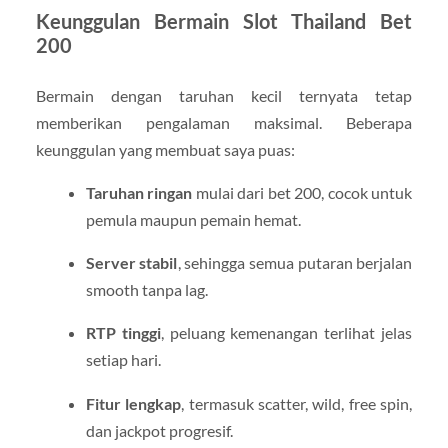
Keunggulan Bermain Slot Thailand Bet
200
Bermain dengan taruhan kecil ternyata tetap
memberikan pengalaman maksimal. Beberapa
keunggulan yang membuat saya puas:
Taruhan ringan
mulai dari bet 200, cocok untuk
pemula maupun pemain hemat.
Server stabil
, sehingga semua putaran berjalan
smooth tanpa lag.
RTP tinggi
, peluang kemenangan terlihat jelas
setiap hari.
Fitur lengkap
, termasuk scatter, wild, free spin,
dan jackpot progresif.