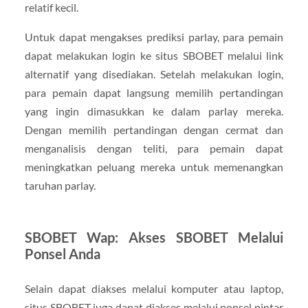
relatif kecil.
Untuk dapat mengakses prediksi parlay, para pemain
dapat melakukan login ke situs SBOBET melalui link
alternatif yang disediakan. Setelah melakukan login,
para pemain dapat langsung memilih pertandingan
yang ingin dimasukkan ke dalam parlay mereka.
Dengan memilih pertandingan dengan cermat dan
menganalisis dengan teliti, para pemain dapat
meningkatkan peluang mereka untuk memenangkan
taruhan parlay.
SBOBET Wap: Akses SBOBET Melalui
Ponsel Anda
Selain dapat diakses melalui komputer atau laptop,
situs SBOBET juga dapat diakses melalui ponsel pintar