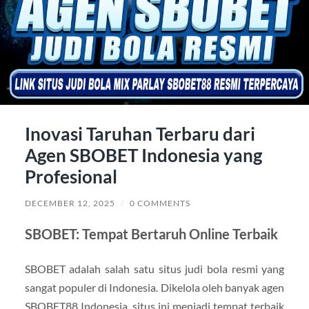
Inovasi Taruhan Terbaru dari
Agen SBOBET Indonesia yang
Profesional
DECEMBER 12, 2025
/
0 COMMENTS
SBOBET: Tempat Bertaruh Online Terbaik
SBOBET adalah salah satu situs judi bola resmi yang
sangat populer di Indonesia. Dikelola oleh banyak agen
SBOBET88 Indonesia, situs ini menjadi tempat terbaik