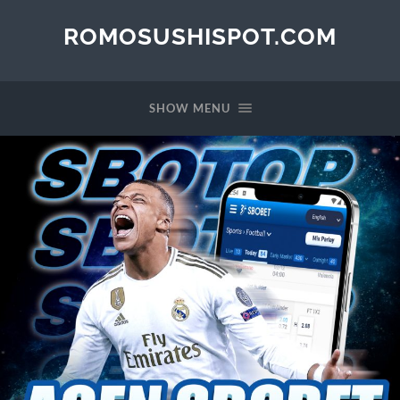
ROMOSUSHISPOT.COM
SHOW MENU