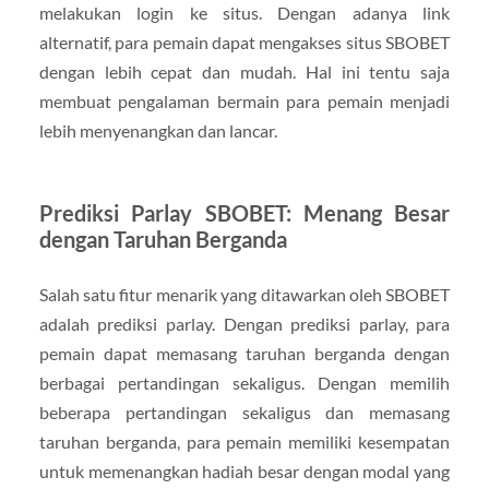
melakukan login ke situs. Dengan adanya link
alternatif, para pemain dapat mengakses situs SBOBET
dengan lebih cepat dan mudah. Hal ini tentu saja
membuat pengalaman bermain para pemain menjadi
lebih menyenangkan dan lancar.
Prediksi Parlay SBOBET: Menang Besar
dengan Taruhan Berganda
Salah satu fitur menarik yang ditawarkan oleh SBOBET
adalah prediksi parlay. Dengan prediksi parlay, para
pemain dapat memasang taruhan berganda dengan
berbagai pertandingan sekaligus. Dengan memilih
beberapa pertandingan sekaligus dan memasang
taruhan berganda, para pemain memiliki kesempatan
untuk memenangkan hadiah besar dengan modal yang