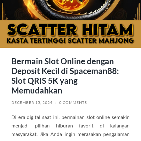
Bermain Slot Online dengan
Deposit Kecil di Spaceman88:
Slot QRIS 5K yang
Memudahkan
DECEMBER 15, 2024
/
0 COMMENTS
Di era digital saat ini, permainan slot online semakin
menjadi pilihan hiburan favorit di kalangan
masyarakat. Jika Anda ingin merasakan pengalaman