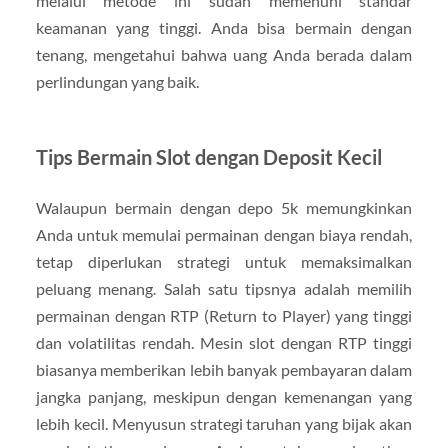
melalui metode ini sudah memenuhi standar
keamanan yang tinggi. Anda bisa bermain dengan
tenang, mengetahui bahwa uang Anda berada dalam
perlindungan yang baik.
Tips Bermain Slot dengan Deposit Kecil
Walaupun bermain dengan depo 5k memungkinkan
Anda untuk memulai permainan dengan biaya rendah,
tetap diperlukan strategi untuk memaksimalkan
peluang menang. Salah satu tipsnya adalah memilih
permainan dengan RTP (Return to Player) yang tinggi
dan volatilitas rendah. Mesin slot dengan RTP tinggi
biasanya memberikan lebih banyak pembayaran dalam
jangka panjang, meskipun dengan kemenangan yang
lebih kecil. Menyusun strategi taruhan yang bijak akan