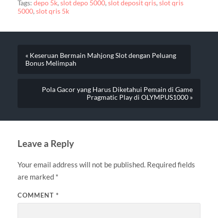
Tags:
depo 5k
,
slot depo 5000
,
slot deposit qris
,
slot qris
5000
,
slot qris 5k
« Keseruan Bermain Mahjong Slot dengan Peluang
Bonus Melimpah
Pola Gacor yang Harus Diketahui Pemain di Game
Pragmatic Play di OLYMPUS1000 »
Leave a Reply
Your email address will not be published.
Required fields
are marked
*
COMMENT
*