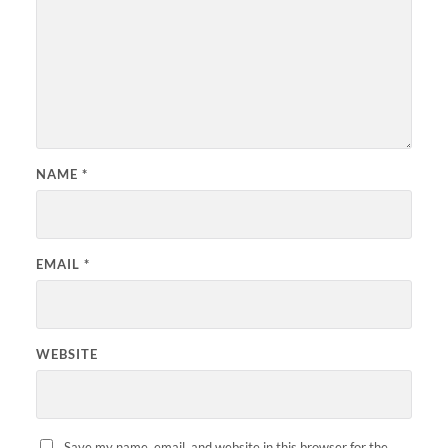
NAME
*
EMAIL
*
WEBSITE
Save my name, email, and website in this browser for the