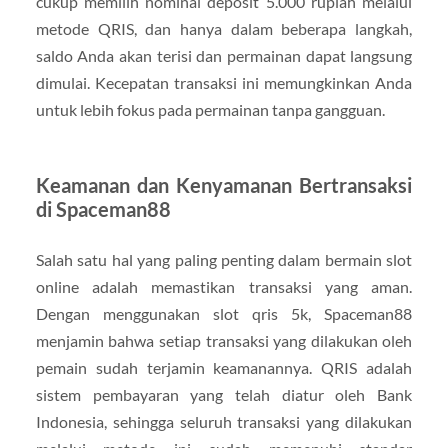
cukup memilih nominal deposit 5.000 rupiah melalui
metode QRIS, dan hanya dalam beberapa langkah,
saldo Anda akan terisi dan permainan dapat langsung
dimulai. Kecepatan transaksi ini memungkinkan Anda
untuk lebih fokus pada permainan tanpa gangguan.
Keamanan dan Kenyamanan Bertransaksi
di Spaceman88
Salah satu hal yang paling penting dalam bermain slot
online adalah memastikan transaksi yang aman.
Dengan menggunakan slot qris 5k, Spaceman88
menjamin bahwa setiap transaksi yang dilakukan oleh
pemain sudah terjamin keamanannya. QRIS adalah
sistem pembayaran yang telah diatur oleh Bank
Indonesia, sehingga seluruh transaksi yang dilakukan