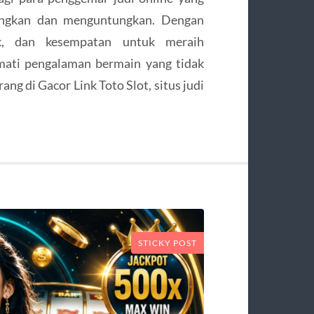
ngkan dan menguntungkan. Dengan
ik, dan kesempatan untuk meraih
mati pengalaman bermain yang tidak
ng di Gacor Link Toto Slot, situs judi
STICKY POST