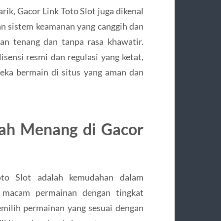
k, Gacor Link Toto Slot juga dikenal
an sistem keamanan yang canggih dan
an tenang dan tanpa rasa khawatir.
lisensi resmi dan regulasi yang ketat,
eka bermain di situs yang aman dan
h Menang di Gacor
oto Slot adalah kemudahan dalam
 macam permainan dengan tingkat
emilih permainan yang sesuai dengan