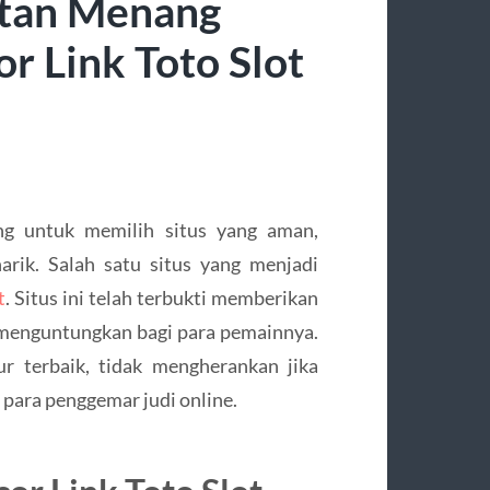
tan Menang
r Link Toto Slot
ing untuk memilih situs yang aman,
rik. Salah satu situs yang menjadi
t
. Situs ini telah terbukti memberikan
menguntungkan bagi para pemainnya.
r terbaik, tidak mengherankan jika
 para penggemar judi online.