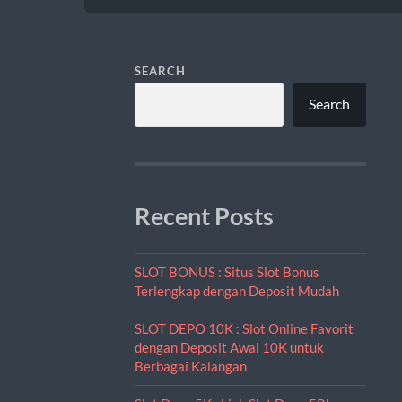
SEARCH
Search
Recent Posts
SLOT BONUS : Situs Slot Bonus
Terlengkap dengan Deposit Mudah
SLOT DEPO 10K : Slot Online Favorit
dengan Deposit Awal 10K untuk
Berbagai Kalangan