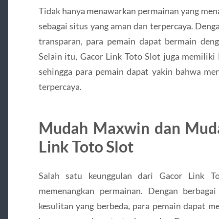
Tidak hanya menawarkan permainan yang menari
sebagai situs yang aman dan terpercaya. Deng
transparan, para pemain dapat bermain deng
Selain itu, Gacor Link Toto Slot juga memiliki 
sehingga para pemain dapat yakin bahwa mer
terpercaya.
Mudah Maxwin dan Muda
Link Toto Slot
Salah satu keunggulan dari Gacor Link T
memenangkan permainan. Dengan berbagai
kesulitan yang berbeda, para pemain dapat m