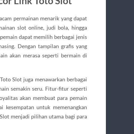
or Link Toto Slot
macam permainan menarik yang dapat
inan slot online, judi bola, hingga
ra pemain dapat memilih berbagai jenis
asing. Dengan tampilan grafis yang
ain akan merasa seperti bermain di
 Toto Slot juga menawarkan berbagai
n semakin seru. Fitur-fitur seperti
loyalitas akan membuat para pemain
gai kesempatan untuk memenangkan
 Slot menjadi pilihan utama bagi para