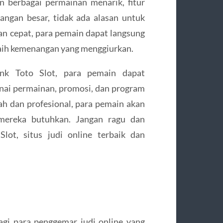
n berbagai permainan menarik, fitur
ngan besar, tidak ada alasan untuk
n cepat, para pemain dapat langsung
aih kemenangan yang menggiurkan.
nk Toto Slot, para pemain dapat
ai permainan, promosi, dan program
ah dan profesional, para pemain akan
ereka butuhkan. Jangan ragu dan
lot, situs judi online terbaik dan
bagi para penggemar judi online yang