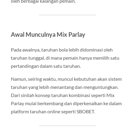
oleh berbagai kalangan pemain.
Awal Munculnya Mix Parlay
Pada awalnya, taruhan bola lebih didominasi oleh
taruhan tunggal, di mana pemain hanya memilih satu
pertandingan dalam satu taruhan.
Namun, seiring waktu, muncul kebutuhan akan sistem
taruhan yang lebih menantang dan menguntungkan.
Dari sinilah konsep taruhan kombinasi seperti Mix
Parlay mulai berkembang dan diperkenalkan ke dalam
platform taruhan online seperti SBOBET.