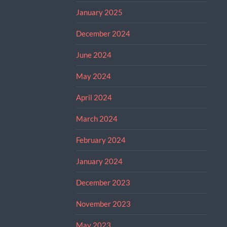
January 2025
December 2024
June 2024
May 2024
April 2024
March 2024
February 2024
January 2024
December 2023
November 2023
May 2023