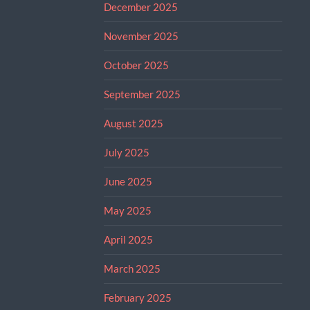
December 2025
November 2025
October 2025
September 2025
August 2025
July 2025
June 2025
May 2025
April 2025
March 2025
February 2025