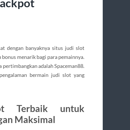
Jackpot
at dengan banyaknya situs judi slot
 bonus menarik bagi para pemainnya.
Anda pertimbangkan adalah Spaceman88.
engalaman bermain judi slot yang
t Terbaik untuk
gan Maksimal