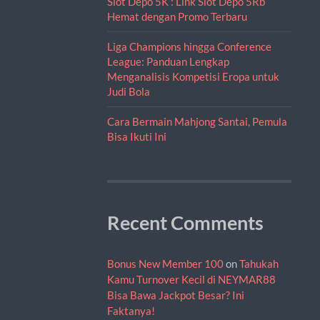
Slot Depo 5K : Link Slot Depo 5Rb
Hemat dengan Promo Terbaru
Liga Champions hingga Conference
League: Panduan Lengkap
Menganalisis Kompetisi Eropa untuk
Judi Bola
Cara Bermain Mahjong Santai, Pemula
Bisa Ikuti Ini
Recent Comments
Bonus New Member 100
on
Tahukah
Kamu Turnover Kecil di NEYMAR88
Bisa Bawa Jackpot Besar? Ini
Faktanya!