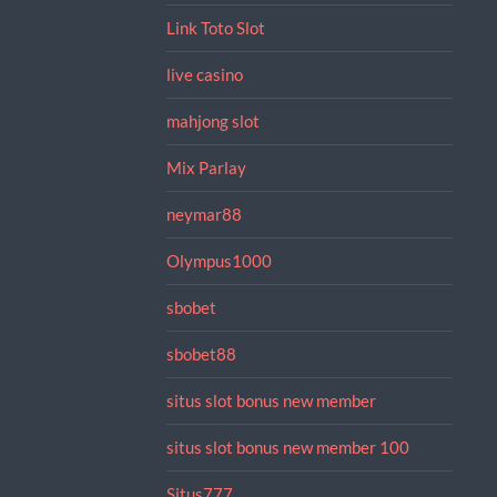
Link Toto Slot
live casino
mahjong slot
Mix Parlay
neymar88
Olympus1000
sbobet
sbobet88
situs slot bonus new member
situs slot bonus new member 100
Situs777