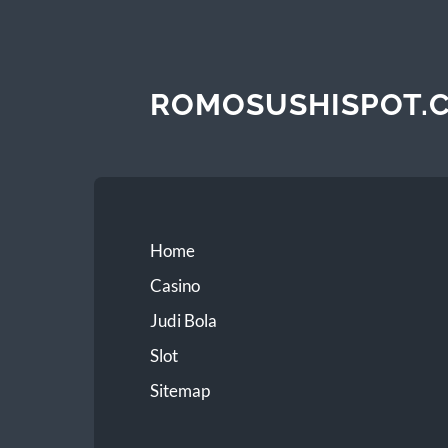
ROMOSUSHISPOT.
Home
Casino
Judi Bola
Slot
Sitemap