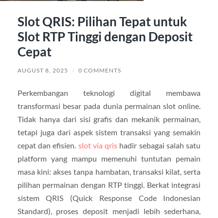
Slot QRIS: Pilihan Tepat untuk
Slot RTP Tinggi dengan Deposit
Cepat
AUGUST 8, 2025
/
0 COMMENTS
Perkembangan teknologi digital membawa
transformasi besar pada dunia permainan slot online.
Tidak hanya dari sisi grafis dan mekanik permainan,
tetapi juga dari aspek sistem transaksi yang semakin
cepat dan efisien.
slot via qris
hadir sebagai salah satu
platform yang mampu memenuhi tuntutan pemain
masa kini: akses tanpa hambatan, transaksi kilat, serta
pilihan permainan dengan RTP tinggi. Berkat integrasi
sistem QRIS (Quick Response Code Indonesian
Standard), proses deposit menjadi lebih sederhana,