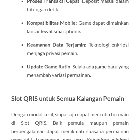
Proses Transaksi Cepat
: Deposit masuk dalam
hitungan detik.
Kompatibilitas Mobile
: Game dapat dimainkan
lancar lewat smartphone.
Keamanan Data Terjamin
: Teknologi enkripsi
menjaga privasi pemain.
Update Game Rutin
: Selalu ada game baru yang
menambah variasi permainan.
Slot QRIS untuk Semua Kalangan Pemain
Dengan modal kecil, siapa saja dapat mencoba bermain
di Slot QRIS. Baik pemula maupun pemain
berpengalaman dapat menikmati suasana permainan
yang adil, transparan, dan seru. Kehadiran minimal