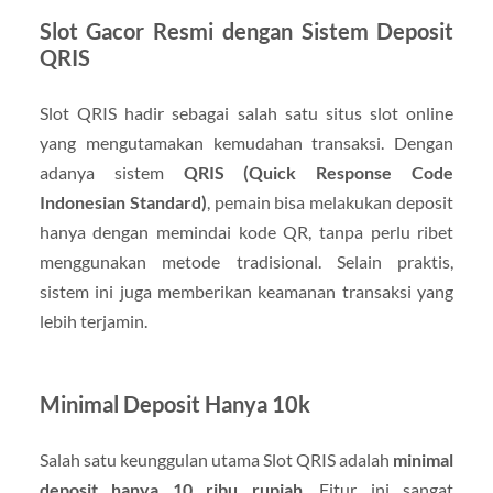
Slot Gacor Resmi dengan Sistem Deposit
QRIS
Slot QRIS hadir sebagai salah satu situs slot online
yang mengutamakan kemudahan transaksi. Dengan
adanya sistem
QRIS (Quick Response Code
Indonesian Standard)
, pemain bisa melakukan deposit
hanya dengan memindai kode QR, tanpa perlu ribet
menggunakan metode tradisional. Selain praktis,
sistem ini juga memberikan keamanan transaksi yang
lebih terjamin.
Minimal Deposit Hanya 10k
Salah satu keunggulan utama Slot QRIS adalah
minimal
deposit hanya 10 ribu rupiah
. Fitur ini sangat