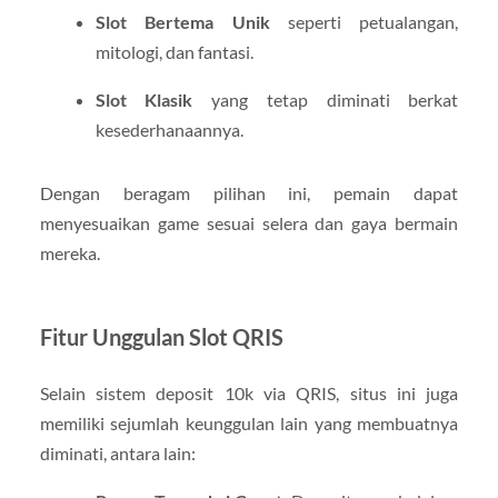
Slot Bertema Unik
seperti petualangan,
mitologi, dan fantasi.
Slot Klasik
yang tetap diminati berkat
kesederhanaannya.
Dengan beragam pilihan ini, pemain dapat
menyesuaikan game sesuai selera dan gaya bermain
mereka.
Fitur Unggulan Slot QRIS
Selain sistem deposit 10k via QRIS, situs ini juga
memiliki sejumlah keunggulan lain yang membuatnya
diminati, antara lain: