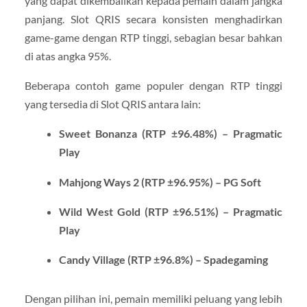
yang dapat dikembalikan kepada pemain dalam jangka
panjang. Slot QRIS secara konsisten menghadirkan
game-game dengan RTP tinggi, sebagian besar bahkan
di atas angka 95%.
Beberapa contoh game populer dengan RTP tinggi
yang tersedia di Slot QRIS antara lain:
Sweet Bonanza (RTP ±96.48%) – Pragmatic
Play
Mahjong Ways 2 (RTP ±96.95%) – PG Soft
Wild West Gold (RTP ±96.51%) – Pragmatic
Play
Candy Village (RTP ±96.8%) – Spadegaming
Dengan pilihan ini, pemain memiliki peluang yang lebih