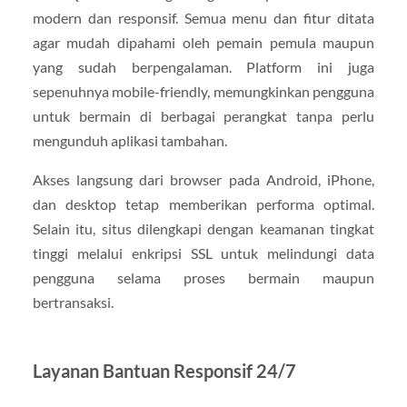
modern dan responsif. Semua menu dan fitur ditata
agar mudah dipahami oleh pemain pemula maupun
yang sudah berpengalaman. Platform ini juga
sepenuhnya mobile-friendly, memungkinkan pengguna
untuk bermain di berbagai perangkat tanpa perlu
mengunduh aplikasi tambahan.
Akses langsung dari browser pada Android, iPhone,
dan desktop tetap memberikan performa optimal.
Selain itu, situs dilengkapi dengan keamanan tingkat
tinggi melalui enkripsi SSL untuk melindungi data
pengguna selama proses bermain maupun
bertransaksi.
Layanan Bantuan Responsif 24/7