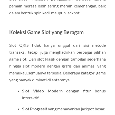
pemain merasa lebih sering meraih kemenangan, baik
dalam bentuk spin kecil maupun jackpot.
Koleksi Game Slot yang Beragam
Slot QRIS tidak hanya unggul dari sisi metode
transaksi, tetapi juga menghadirkan berbagai pilihan
game slot. Dari slot klasik dengan tampilan sederhana
hingga slot modern dengan grafis dan animasi yang
memukau, semuanya tersedia. Beberapa kategori game
yang banyak diminati di antaranya:
Slot Video Modern
dengan fitur bonus
interaktif.
Slot Progresif
yang menawarkan jackpot besar.