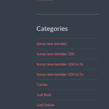
Categories
bonus new member
bonus new member 100
bonus new member 100 to 3x
bonus new member 100 to 5x
Casino
Judi Bola
Judi Online