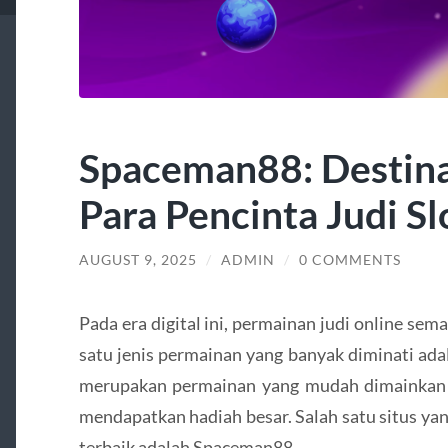
Spaceman88: Destina
Para Pencinta Judi Sl
AUGUST 9, 2025
/
ADMIN
/
0 COMMENTS
Pada era digital ini, permainan judi online sem
satu jenis permainan yang banyak diminati adal
merupakan permainan yang mudah dimainkan
mendapatkan hadiah besar. Salah satu situs ya
terbaik adalah Spaceman88.