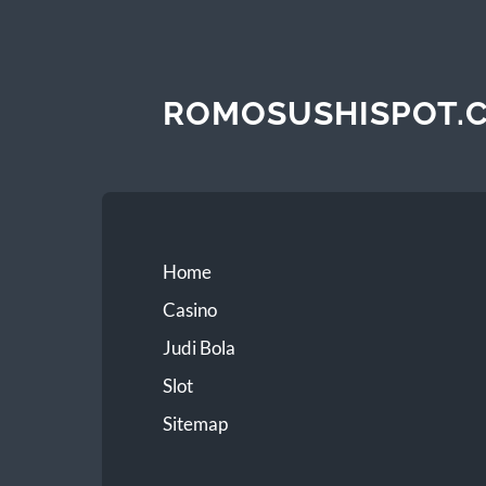
ROMOSUSHISPOT.
Home
Casino
Judi Bola
Slot
Sitemap