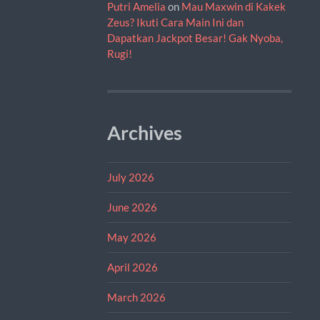
Putri Amelia
on
Mau Maxwin di Kakek
Zeus? Ikuti Cara Main Ini dan
Dapatkan Jackpot Besar! Gak Nyoba,
Rugi!
Archives
July 2026
June 2026
May 2026
April 2026
March 2026