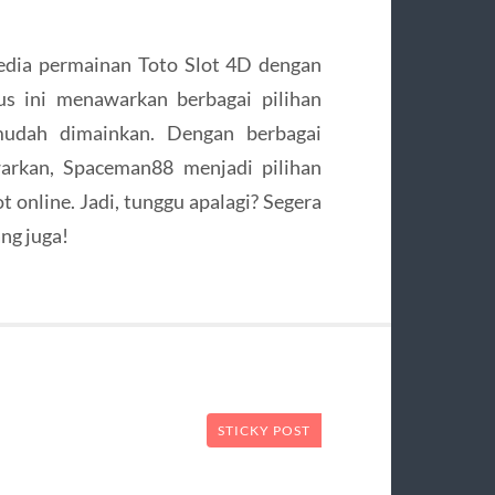
edia permainan Toto Slot 4D dengan
tus ini menawarkan berbagai pilihan
mudah dimainkan. Dengan berbagai
arkan, Spaceman88 menjadi pilihan
t online. Jadi, tunggu apalagi? Segera
ng juga!
STICKY POST