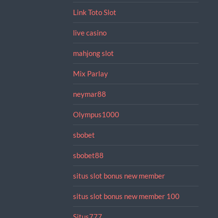
Link Toto Slot
live casino
mahjong slot
Mix Parlay
neymar88
Olympus1000
sbobet
sbobet88
situs slot bonus new member
situs slot bonus new member 100
Situs777