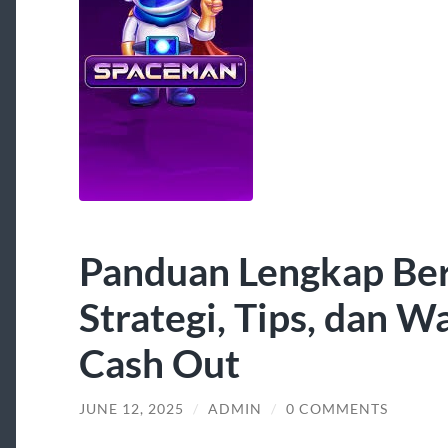
Panduan Lengkap Be
Strategi, Tips, dan 
Cash Out
JUNE 12, 2025
/
ADMIN
/
0 COMMENTS