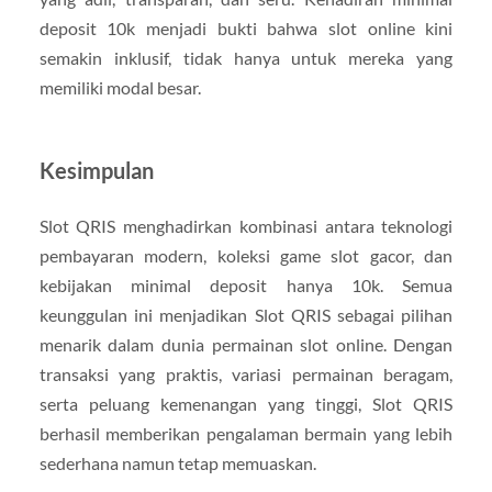
deposit 10k menjadi bukti bahwa slot online kini
semakin inklusif, tidak hanya untuk mereka yang
memiliki modal besar.
Kesimpulan
Slot QRIS menghadirkan kombinasi antara teknologi
pembayaran modern, koleksi game slot gacor, dan
kebijakan minimal deposit hanya 10k. Semua
keunggulan ini menjadikan Slot QRIS sebagai pilihan
menarik dalam dunia permainan slot online. Dengan
transaksi yang praktis, variasi permainan beragam,
serta peluang kemenangan yang tinggi, Slot QRIS
berhasil memberikan pengalaman bermain yang lebih
sederhana namun tetap memuaskan.