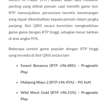
penting yang dilihat pemain saat memilih game slot.
RTP menunjukkan persentase teoretis kemenangan
yang dapat dikembalikan kepada pemain dalam jangka
panjang. Slot QRIS secara konsisten menghadirkan
game-game dengan RTP tinggi, sebagian besar bahkan
di atas angka 95%.
Beberapa contoh game populer dengan RTP tinggi
yang tersedia di Slot QRIS antara lain:
Sweet Bonanza (RTP ±96.48%) – Pragmatic
Play
Mahjong Ways 2 (RTP ±96.95%) – PG Soft
Wild West Gold (RTP ±96.51%) – Pragmatic
Play