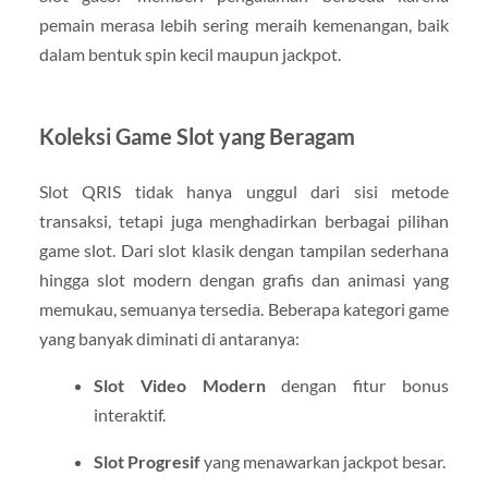
pemain merasa lebih sering meraih kemenangan, baik
dalam bentuk spin kecil maupun jackpot.
Koleksi Game Slot yang Beragam
Slot QRIS tidak hanya unggul dari sisi metode
transaksi, tetapi juga menghadirkan berbagai pilihan
game slot. Dari slot klasik dengan tampilan sederhana
hingga slot modern dengan grafis dan animasi yang
memukau, semuanya tersedia. Beberapa kategori game
yang banyak diminati di antaranya:
Slot Video Modern
dengan fitur bonus
interaktif.
Slot Progresif
yang menawarkan jackpot besar.