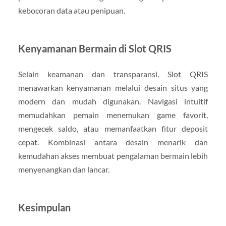
kebocoran data atau penipuan.
Kenyamanan Bermain di Slot QRIS
Selain keamanan dan transparansi, Slot QRIS
menawarkan kenyamanan melalui desain situs yang
modern dan mudah digunakan. Navigasi intuitif
memudahkan pemain menemukan game favorit,
mengecek saldo, atau memanfaatkan fitur deposit
cepat. Kombinasi antara desain menarik dan
kemudahan akses membuat pengalaman bermain lebih
menyenangkan dan lancar.
Kesimpulan