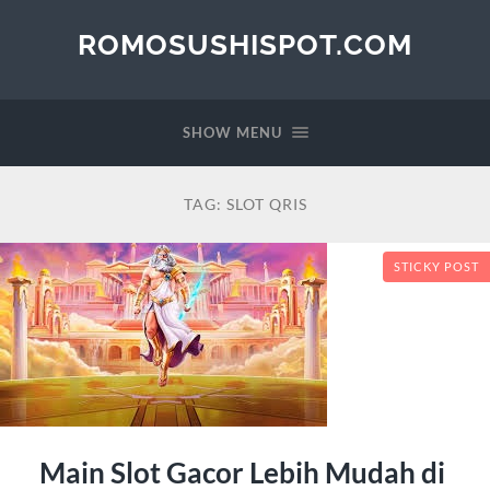
ROMOSUSHISPOT.COM
SHOW MENU
TAG:
SLOT QRIS
STICKY POST
Main Slot Gacor Lebih Mudah di