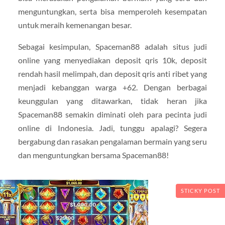
menguntungkan, serta bisa memperoleh kesempatan
untuk meraih kemenangan besar.
Sebagai kesimpulan, Spaceman88 adalah situs judi
online yang menyediakan deposit qris 10k, deposit
rendah hasil melimpah, dan deposit qris anti ribet yang
menjadi kebanggan warga +62. Dengan berbagai
keunggulan yang ditawarkan, tidak heran jika
Spaceman88 semakin diminati oleh para pecinta judi
online di Indonesia. Jadi, tunggu apalagi? Segera
bergabung dan rasakan pengalaman bermain yang seru
dan menguntungkan bersama Spaceman88!
STICKY POST