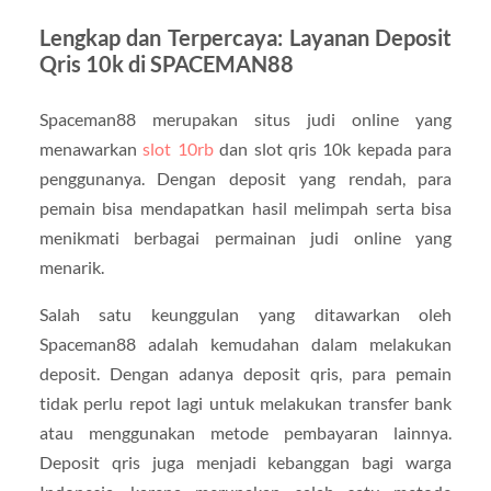
Lengkap dan Terpercaya: Layanan Deposit
Qris 10k di SPACEMAN88
Spaceman88 merupakan situs judi online yang
menawarkan
slot 10rb
dan slot qris 10k kepada para
penggunanya. Dengan deposit yang rendah, para
pemain bisa mendapatkan hasil melimpah serta bisa
menikmati berbagai permainan judi online yang
menarik.
Salah satu keunggulan yang ditawarkan oleh
Spaceman88 adalah kemudahan dalam melakukan
deposit. Dengan adanya deposit qris, para pemain
tidak perlu repot lagi untuk melakukan transfer bank
atau menggunakan metode pembayaran lainnya.
Deposit qris juga menjadi kebanggan bagi warga