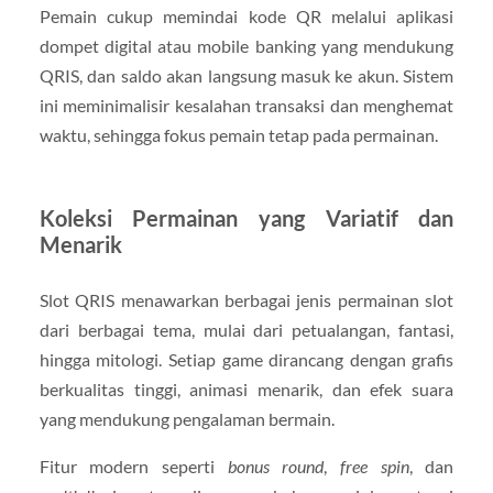
Pemain cukup memindai kode QR melalui aplikasi
dompet digital atau mobile banking yang mendukung
QRIS, dan saldo akan langsung masuk ke akun. Sistem
ini meminimalisir kesalahan transaksi dan menghemat
waktu, sehingga fokus pemain tetap pada permainan.
Koleksi Permainan yang Variatif dan
Menarik
Slot QRIS menawarkan berbagai jenis permainan slot
dari berbagai tema, mulai dari petualangan, fantasi,
hingga mitologi. Setiap game dirancang dengan grafis
berkualitas tinggi, animasi menarik, dan efek suara
yang mendukung pengalaman bermain.
Fitur modern seperti
bonus round
,
free spin
, dan