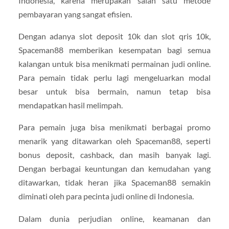
Indonesia, karena merupakan salah satu metode
pembayaran yang sangat efisien.
Dengan adanya slot deposit 10k dan slot qris 10k,
Spaceman88 memberikan kesempatan bagi semua
kalangan untuk bisa menikmati permainan judi online.
Para pemain tidak perlu lagi mengeluarkan modal
besar untuk bisa bermain, namun tetap bisa
mendapatkan hasil melimpah.
Para pemain juga bisa menikmati berbagai promo
menarik yang ditawarkan oleh Spaceman88, seperti
bonus deposit, cashback, dan masih banyak lagi.
Dengan berbagai keuntungan dan kemudahan yang
ditawarkan, tidak heran jika Spaceman88 semakin
diminati oleh para pecinta judi online di Indonesia.
Dalam dunia perjudian online, keamanan dan