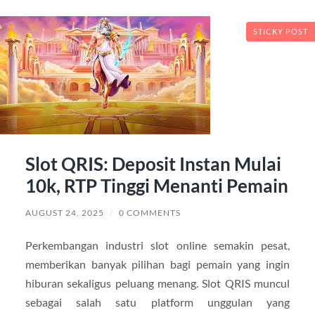
STICKY POST
Slot QRIS: Deposit Instan Mulai
10k, RTP Tinggi Menanti Pemain
AUGUST 24, 2025
/
0 COMMENTS
Perkembangan industri slot online semakin pesat,
memberikan banyak pilihan bagi pemain yang ingin
hiburan sekaligus peluang menang. Slot QRIS muncul
sebagai salah satu platform unggulan yang