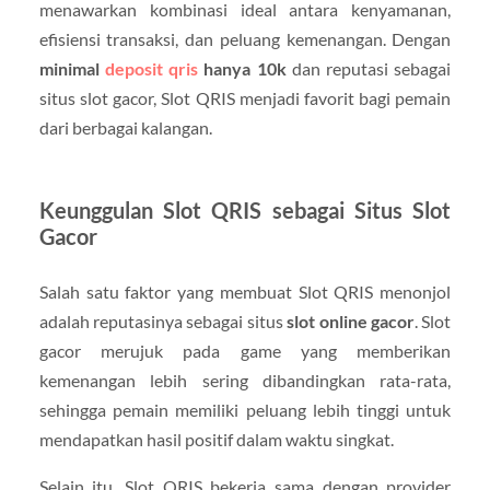
menawarkan kombinasi ideal antara kenyamanan,
efisiensi transaksi, dan peluang kemenangan. Dengan
minimal
deposit qris
hanya 10k
dan reputasi sebagai
situs slot gacor, Slot QRIS menjadi favorit bagi pemain
dari berbagai kalangan.
Keunggulan Slot QRIS sebagai Situs Slot
Gacor
Salah satu faktor yang membuat Slot QRIS menonjol
adalah reputasinya sebagai situs
slot online gacor
. Slot
gacor merujuk pada game yang memberikan
kemenangan lebih sering dibandingkan rata-rata,
sehingga pemain memiliki peluang lebih tinggi untuk
mendapatkan hasil positif dalam waktu singkat.
Selain itu, Slot QRIS bekerja sama dengan provider