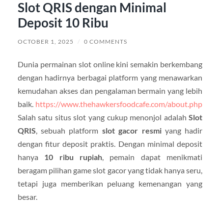
Slot QRIS dengan Minimal
Deposit 10 Ribu
OCTOBER 1, 2025
/
0 COMMENTS
Dunia permainan slot online kini semakin berkembang
dengan hadirnya berbagai platform yang menawarkan
kemudahan akses dan pengalaman bermain yang lebih
baik.
https://www.thehawkersfoodcafe.com/about.php
Salah satu situs slot yang cukup menonjol adalah
Slot
QRIS
, sebuah platform
slot gacor resmi
yang hadir
dengan fitur deposit praktis. Dengan minimal deposit
hanya
10 ribu rupiah
, pemain dapat menikmati
beragam pilihan game slot gacor yang tidak hanya seru,
tetapi juga memberikan peluang kemenangan yang
besar.