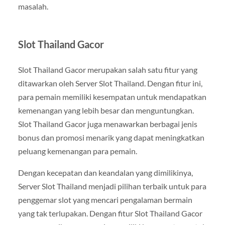
masalah.
Slot Thailand Gacor
Slot Thailand Gacor merupakan salah satu fitur yang
ditawarkan oleh Server Slot Thailand. Dengan fitur ini,
para pemain memiliki kesempatan untuk mendapatkan
kemenangan yang lebih besar dan menguntungkan.
Slot Thailand Gacor juga menawarkan berbagai jenis
bonus dan promosi menarik yang dapat meningkatkan
peluang kemenangan para pemain.
Dengan kecepatan dan keandalan yang dimilikinya,
Server Slot Thailand menjadi pilihan terbaik untuk para
penggemar slot yang mencari pengalaman bermain
yang tak terlupakan. Dengan fitur Slot Thailand Gacor