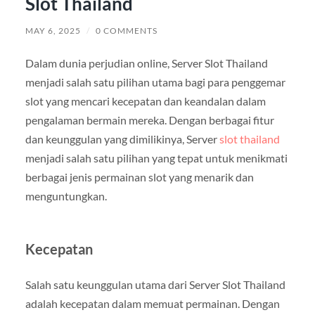
Slot Thailand
MAY 6, 2025
/
0 COMMENTS
Dalam dunia perjudian online, Server Slot Thailand
menjadi salah satu pilihan utama bagi para penggemar
slot yang mencari kecepatan dan keandalan dalam
pengalaman bermain mereka. Dengan berbagai fitur
dan keunggulan yang dimilikinya, Server
slot thailand
menjadi salah satu pilihan yang tepat untuk menikmati
berbagai jenis permainan slot yang menarik dan
menguntungkan.
Kecepatan
Salah satu keunggulan utama dari Server Slot Thailand
adalah kecepatan dalam memuat permainan. Dengan