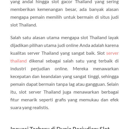
yang andal hingga slot gacor Thailand yang sering
memberikan kemenangan besar, ada banyak alasan
mengapa pemain memilih untuk bermain di situs judi
slot Thailand.
Salah satu alasan utama mengapa slot Thailand layak
dijadikan pilihan utama judi online Anda adalah karena
kualitas server Thailand yang sangat baik. Slot
server
thailand
dikenal sebagai salah satu yang terbaik di
industri perjudian online. Mereka menawarkan
kecepatan dan keandalan yang sangat tinggi, sehingga
pemain dapat bermain tanpa lag atau gangguan. Selain
itu, slot server Thailand juga menawarkan berbagai
fitur menarik seperti grafis yang memukau dan efek
suara yang realistis.
Inovasi Terbaru di Dunia Perjudian: Slot