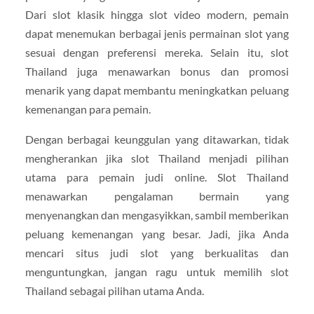
Dari slot klasik hingga slot video modern, pemain
dapat menemukan berbagai jenis permainan slot yang
sesuai dengan preferensi mereka. Selain itu, slot
Thailand juga menawarkan bonus dan promosi
menarik yang dapat membantu meningkatkan peluang
kemenangan para pemain.
Dengan berbagai keunggulan yang ditawarkan, tidak
mengherankan jika slot Thailand menjadi pilihan
utama para pemain judi online. Slot Thailand
menawarkan pengalaman bermain yang
menyenangkan dan mengasyikkan, sambil memberikan
peluang kemenangan yang besar. Jadi, jika Anda
mencari situs judi slot yang berkualitas dan
menguntungkan, jangan ragu untuk memilih slot
Thailand sebagai pilihan utama Anda.