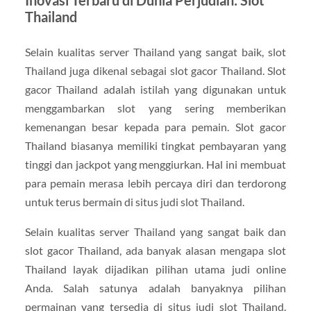
Thailand
Selain kualitas server Thailand yang sangat baik, slot
Thailand juga dikenal sebagai slot gacor Thailand. Slot
gacor Thailand adalah istilah yang digunakan untuk
menggambarkan slot yang sering memberikan
kemenangan besar kepada para pemain. Slot gacor
Thailand biasanya memiliki tingkat pembayaran yang
tinggi dan jackpot yang menggiurkan. Hal ini membuat
para pemain merasa lebih percaya diri dan terdorong
untuk terus bermain di situs judi slot Thailand.
Selain kualitas server Thailand yang sangat baik dan
slot gacor Thailand, ada banyak alasan mengapa slot
Thailand layak dijadikan pilihan utama judi online
Anda. Salah satunya adalah banyaknya pilihan
permainan yang tersedia di situs judi slot Thailand.