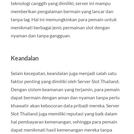
teknologi canggih yang dimiliki, server ini mampu
memberikan pengalaman bermain yang lancar dan
tanpa lag. Hal ini memungkinkan para pemain untuk
menikmati berbagai jenis permainan slot dengan
nyaman dan tanpa gangguan.
Keandalan
Selain kecepatan, keandalan juga menjadi salah satu
faktor penting yang dimiliki oleh Server Slot Thailand.
Dengan sistem keamanan yang terjamin, para pemain
dapat bermain dengan aman dan nyaman tanpa perlu
khawatir akan kebocoran data pribadi mereka. Server
Slot Thailand juga memiliki reputasi yang baik dalam
hal pembayaran kemenangan, sehingga para pemain
dapat menikmati hasil kemenangan mereka tanpa