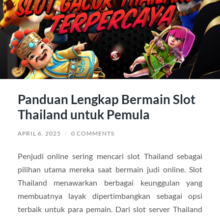
Panduan Lengkap Bermain Slot
Thailand untuk Pemula
APRIL 6, 2025
/
0 COMMENTS
Penjudi online sering mencari slot Thailand sebagai
pilihan utama mereka saat bermain judi online. Slot
Thailand menawarkan berbagai keunggulan yang
membuatnya layak dipertimbangkan sebagai opsi
terbaik untuk para pemain. Dari slot server Thailand