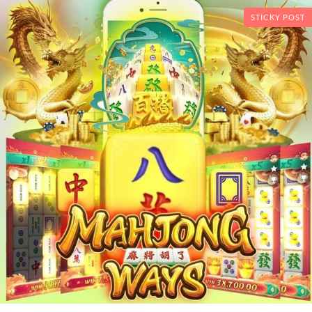
STICKY POST