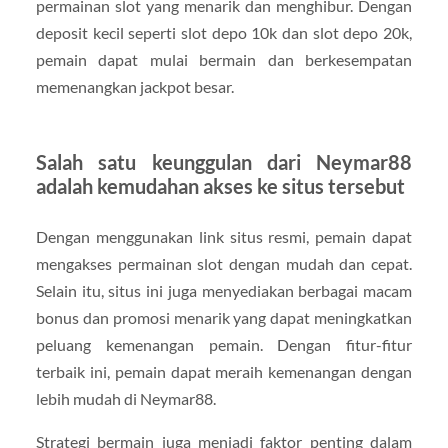
permainan slot yang menarik dan menghibur. Dengan
deposit kecil seperti slot depo 10k dan slot depo 20k,
pemain dapat mulai bermain dan berkesempatan
memenangkan jackpot besar.
Salah satu keunggulan dari Neymar88
adalah kemudahan akses ke situs tersebut
Dengan menggunakan link situs resmi, pemain dapat
mengakses permainan slot dengan mudah dan cepat.
Selain itu, situs ini juga menyediakan berbagai macam
bonus dan promosi menarik yang dapat meningkatkan
peluang kemenangan pemain. Dengan fitur-fitur
terbaik ini, pemain dapat meraih kemenangan dengan
lebih mudah di Neymar88.
Strategi bermain juga menjadi faktor penting dalam