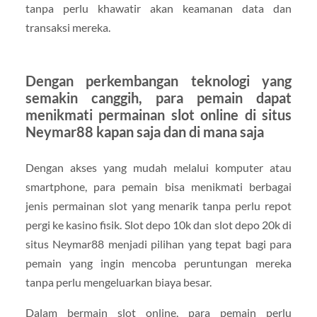
tanpa perlu khawatir akan keamanan data dan
transaksi mereka.
Dengan perkembangan teknologi yang
semakin canggih, para pemain dapat
menikmati permainan slot online di situs
Neymar88 kapan saja dan di mana saja
Dengan akses yang mudah melalui komputer atau
smartphone, para pemain bisa menikmati berbagai
jenis permainan slot yang menarik tanpa perlu repot
pergi ke kasino fisik. Slot depo 10k dan slot depo 20k di
situs Neymar88 menjadi pilihan yang tepat bagi para
pemain yang ingin mencoba peruntungan mereka
tanpa perlu mengeluarkan biaya besar.
Dalam bermain slot online, para pemain perlu