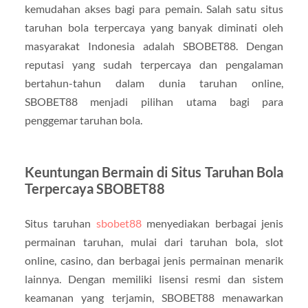
kemudahan akses bagi para pemain. Salah satu situs
taruhan bola terpercaya yang banyak diminati oleh
masyarakat Indonesia adalah SBOBET88. Dengan
reputasi yang sudah terpercaya dan pengalaman
bertahun-tahun dalam dunia taruhan online,
SBOBET88 menjadi pilihan utama bagi para
penggemar taruhan bola.
Keuntungan Bermain di Situs Taruhan Bola
Terpercaya SBOBET88
Situs taruhan
sbobet88
menyediakan berbagai jenis
permainan taruhan, mulai dari taruhan bola, slot
online, casino, dan berbagai jenis permainan menarik
lainnya. Dengan memiliki lisensi resmi dan sistem
keamanan yang terjamin, SBOBET88 menawarkan