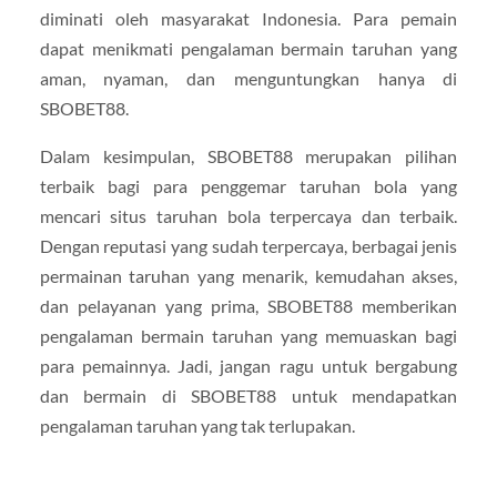
diminati oleh masyarakat Indonesia. Para pemain
dapat menikmati pengalaman bermain taruhan yang
aman, nyaman, dan menguntungkan hanya di
SBOBET88.
Dalam kesimpulan, SBOBET88 merupakan pilihan
terbaik bagi para penggemar taruhan bola yang
mencari situs taruhan bola terpercaya dan terbaik.
Dengan reputasi yang sudah terpercaya, berbagai jenis
permainan taruhan yang menarik, kemudahan akses,
dan pelayanan yang prima, SBOBET88 memberikan
pengalaman bermain taruhan yang memuaskan bagi
para pemainnya. Jadi, jangan ragu untuk bergabung
dan bermain di SBOBET88 untuk mendapatkan
pengalaman taruhan yang tak terlupakan.