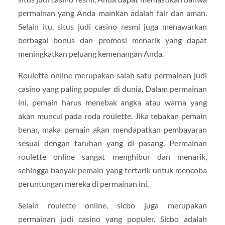
permainan yang Anda mainkan adalah fair dan aman.
Selain itu, situs judi casino resmi juga menawarkan
berbagai bonus dan promosi menarik yang dapat
meningkatkan peluang kemenangan Anda.
Roulette online merupakan salah satu permainan judi
casino yang paling populer di dunia. Dalam permainan
ini, pemain harus menebak angka atau warna yang
akan muncul pada roda roulette. Jika tebakan pemain
benar, maka pemain akan mendapatkan pembayaran
sesuai dengan taruhan yang di pasang. Permainan
roulette online sangat menghibur dan menarik,
sehingga banyak pemain yang tertarik untuk mencoba
peruntungan mereka di permainan ini.
Selain roulette online, sicbo juga merupakan
permainan judi casino yang populer. Sicbo adalah