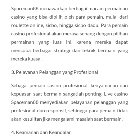
Spaceman88 menawarkan berbagai macam permainan
casino yang bisa dipilih oleh para pemain, mulai dari
roulette online, sicbo, hingga sicbo dadu. Para pemain
casino profesional akan merasa senang dengan pilihan
permainan yang luas ini, karena mereka dapat
mencoba berbagai strategi dan teknik bermain yang
mereka kuasai.
3. Pelayanan Pelanggan yang Profesional
Sebagai pemain casino profesional, kenyamanan dan
kepuasan saat bermain sangatlah penting. Live casino
Spaceman88 menyediakan pelayanan pelanggan yang
profesional dan responsif, sehingga para pemain tidak
akan kesulitan jika mengalami masalah saat bermain.
4. Keamanan dan Keandalan