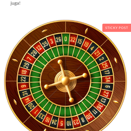
juga!
STICKY POST