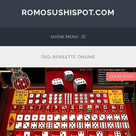
ROMOSUSHISPOT.COM
SHOW MENU
TAG:
ROULETTE ONLINE
STICKY POST