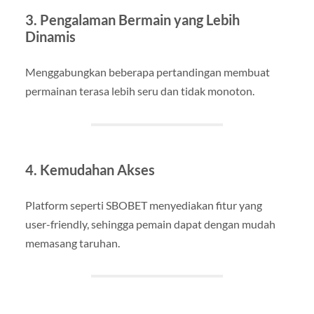
3. Pengalaman Bermain yang Lebih
Dinamis
Menggabungkan beberapa pertandingan membuat
permainan terasa lebih seru dan tidak monoton.
4. Kemudahan Akses
Platform seperti SBOBET menyediakan fitur yang
user-friendly, sehingga pemain dapat dengan mudah
memasang taruhan.