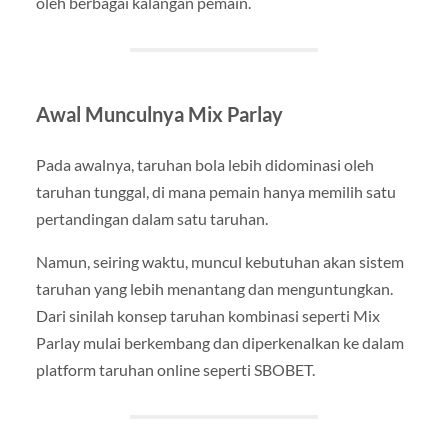
oleh berbagai kalangan pemain.
Awal Munculnya Mix Parlay
Pada awalnya, taruhan bola lebih didominasi oleh
taruhan tunggal, di mana pemain hanya memilih satu
pertandingan dalam satu taruhan.
Namun, seiring waktu, muncul kebutuhan akan sistem
taruhan yang lebih menantang dan menguntungkan.
Dari sinilah konsep taruhan kombinasi seperti Mix
Parlay mulai berkembang dan diperkenalkan ke dalam
platform taruhan online seperti SBOBET.