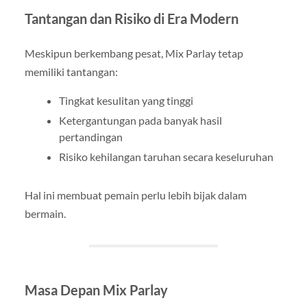
Tantangan dan Risiko di Era Modern
Meskipun berkembang pesat, Mix Parlay tetap
memiliki tantangan:
Tingkat kesulitan yang tinggi
Ketergantungan pada banyak hasil
pertandingan
Risiko kehilangan taruhan secara keseluruhan
Hal ini membuat pemain perlu lebih bijak dalam
bermain.
Masa Depan Mix Parlay