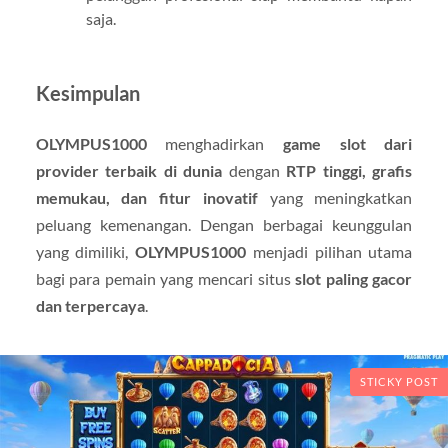
saja.
Kesimpulan
OLYMPUS1000
menghadirkan
game slot dari
provider terbaik di dunia
dengan
RTP tinggi, grafis
memukau, dan fitur inovatif
yang meningkatkan
peluang kemenangan. Dengan berbagai keunggulan
yang dimiliki,
OLYMPUS1000
menjadi pilihan utama
bagi para pemain yang mencari situs
slot paling gacor
dan terpercaya
.
STICKY POST