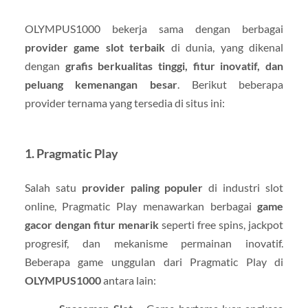
OLYMPUS1000 bekerja sama dengan berbagai
provider game slot terbaik
di dunia, yang dikenal
dengan
grafis berkualitas tinggi, fitur inovatif, dan
peluang kemenangan besar
. Berikut beberapa
provider ternama yang tersedia di situs ini:
1. Pragmatic Play
Salah satu
provider paling populer
di industri slot
online, Pragmatic Play menawarkan berbagai
game
gacor dengan fitur menarik
seperti free spins, jackpot
progresif, dan mekanisme permainan inovatif.
Beberapa game unggulan dari Pragmatic Play di
OLYMPUS1000
antara lain: