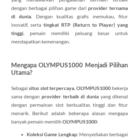
dengan berbagai pilihan game dari
provider ternama
di dunia
. Dengan kualitas grafis memukau, fitur
inovatif, serta
tingkat RTP (Return to Player) yang
tinggi
, pemain memiliki peluang besar untuk
mendapatkan kemenangan.
Mengapa OLYMPUS1000 Menjadi Pilihan
Utama?
Sebagai
situs slot terpercaya
,
OLYMPUS1000
bekerja
sama dengan
provider terbaik di dunia
yang dikenal
dengan permainan slot berkualitas tinggi dan fitur
menarik. Berikut adalah beberapa alasan mengapa
banyak pemain memilih
OLYMPUS1000
:
Koleksi Game Lengkap
: Menyediakan berbagai