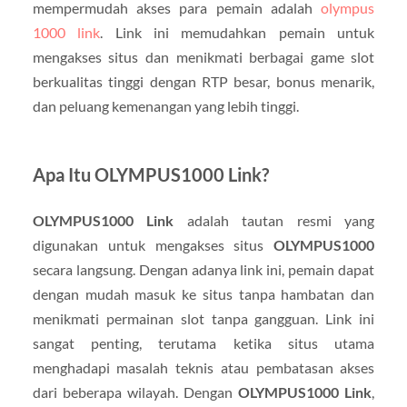
mempermudah akses para pemain adalah
olympus
1000 link
. Link ini memudahkan pemain untuk
mengakses situs dan menikmati berbagai game slot
berkualitas tinggi dengan RTP besar, bonus menarik,
dan peluang kemenangan yang lebih tinggi.
Apa Itu OLYMPUS1000 Link?
OLYMPUS1000 Link
adalah tautan resmi yang
digunakan untuk mengakses situs
OLYMPUS1000
secara langsung. Dengan adanya link ini, pemain dapat
dengan mudah masuk ke situs tanpa hambatan dan
menikmati permainan slot tanpa gangguan. Link ini
sangat penting, terutama ketika situs utama
menghadapi masalah teknis atau pembatasan akses
dari beberapa wilayah. Dengan
OLYMPUS1000 Link
,