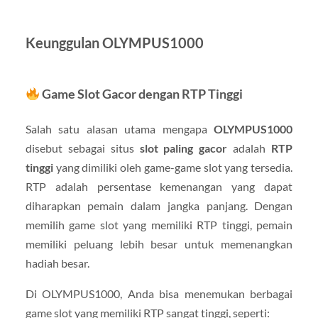
Keunggulan OLYMPUS1000
Game Slot Gacor dengan RTP Tinggi
Salah satu alasan utama mengapa
OLYMPUS1000
disebut sebagai situs
slot paling gacor
adalah
RTP
tinggi
yang dimiliki oleh game-game slot yang tersedia.
RTP adalah persentase kemenangan yang dapat
diharapkan pemain dalam jangka panjang. Dengan
memilih game slot yang memiliki RTP tinggi, pemain
memiliki peluang lebih besar untuk memenangkan
hadiah besar.
Di OLYMPUS1000, Anda bisa menemukan berbagai
game slot yang memiliki RTP sangat tinggi, seperti: