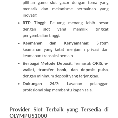
pilihan game slot gacor dengan tema yang
menarik dan mekanisme permainan yang
inovatif.
RTP Tinggi
: Peluang menang lebih besar
dengan slot yang memiliki tingkat
pengembalian tinggi.
Keamanan dan Kenyamanan
: Sistem
keamanan yang ketat menjamin privasi dan
keamanan transaksi pemain.
Berbagai Metode Deposit
: Termasuk
QRIS, e-
wallet, transfer bank, dan deposit pulsa
,
dengan minimum deposit yang terjangkau.
Dukungan 24/7
: Layanan pelanggan
profesional siap membantu kapan saja.
Provider Slot Terbaik yang Tersedia di
OLYMPUS1000