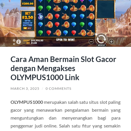
Cara Aman Bermain Slot Gacor
dengan Mengakses
OLYMPUS1000 Link
MARCH 3, 2025
/
0 COMMENTS
OLYMPUS1000
merupakan salah satu situs slot paling
gacor yang menawarkan pengalaman bermain yang
menguntungkan dan menyenangkan bagi para
penggemar judi online. Salah satu fitur yang semakin