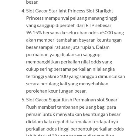
besar.
Slot Gacor Starlight Princess Slot Starlight
Princess mempunyai peluang menang tinggi
yang sanggup diperoleh dari RTP sebesar
96.15% bersama keseluruhan odds x5000 yang
akan memberi tambahan bayaran keuntungan
besar sampai ratusan juta rupiah. Dalam
permainan yang dijalankan sanggup
membangkitkan perkalian nilai odds yang
cukup sering bersama perkalian nilai angka
tertinggi yakni x100 yang sanggup dimunculkan
secara berulang kali yang menyebabkan
perolehan keuntungan besar.
Slot Gacor Sugar Rush Permainan slot Sugar
Rush memberi tambahan peluang bagi para
pemain untuk menyatukan keuntungan besar
didalam kala cepat dikarenakan terdapatnya
perkalian odds tinggi berbentuk perkalian odds
lebih dari x128 yang sanggup dimunculkan