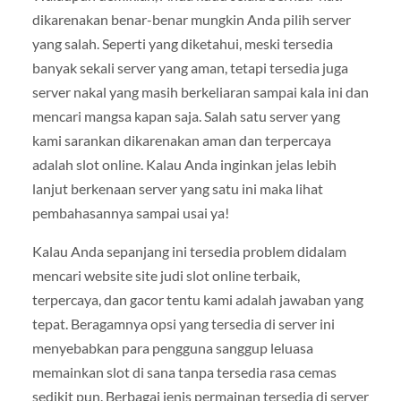
dikarenakan benar-benar mungkin Anda pilih server
yang salah. Seperti yang diketahui, meski tersedia
banyak sekali server yang aman, tetapi tersedia juga
server nakal yang masih berkeliaran sampai kala ini dan
mencari mangsa kapan saja. Salah satu server yang
kami sarankan dikarenakan aman dan terpercaya
adalah slot online. Kalau Anda inginkan jelas lebih
lanjut berkenaan server yang satu ini maka lihat
pembahasannya sampai usai ya!
Kalau Anda sepanjang ini tersedia problem didalam
mencari website site judi slot online terbaik,
terpercaya, dan gacor tentu kami adalah jawaban yang
tepat. Beragamnya opsi yang tersedia di server ini
menyebabkan para pengguna sanggup leluasa
memainkan slot di sana tanpa tersedia rasa cemas
sedikit pun. Berbagai jenis permainan tersedia di server