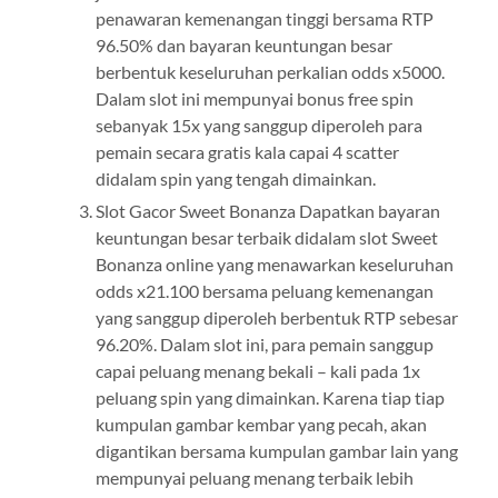
penawaran kemenangan tinggi bersama RTP
96.50% dan bayaran keuntungan besar
berbentuk keseluruhan perkalian odds x5000.
Dalam slot ini mempunyai bonus free spin
sebanyak 15x yang sanggup diperoleh para
pemain secara gratis kala capai 4 scatter
didalam spin yang tengah dimainkan.
Slot Gacor Sweet Bonanza Dapatkan bayaran
keuntungan besar terbaik didalam slot Sweet
Bonanza online yang menawarkan keseluruhan
odds x21.100 bersama peluang kemenangan
yang sanggup diperoleh berbentuk RTP sebesar
96.20%. Dalam slot ini, para pemain sanggup
capai peluang menang bekali – kali pada 1x
peluang spin yang dimainkan. Karena tiap tiap
kumpulan gambar kembar yang pecah, akan
digantikan bersama kumpulan gambar lain yang
mempunyai peluang menang terbaik lebih