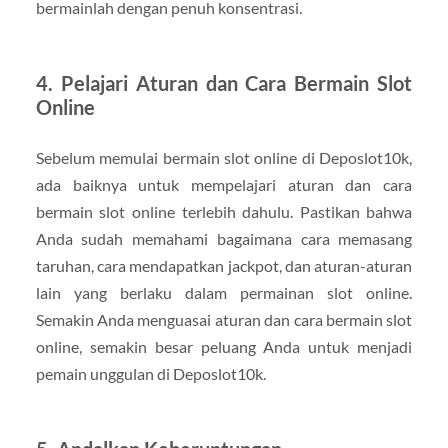
bermainlah dengan penuh konsentrasi.
4. Pelajari Aturan dan Cara Bermain Slot
Online
Sebelum memulai bermain slot online di Deposlot10k,
ada baiknya untuk mempelajari aturan dan cara
bermain slot online terlebih dahulu. Pastikan bahwa
Anda sudah memahami bagaimana cara memasang
taruhan, cara mendapatkan jackpot, dan aturan-aturan
lain yang berlaku dalam permainan slot online.
Semakin Anda menguasai aturan dan cara bermain slot
online, semakin besar peluang Anda untuk menjadi
pemain unggulan di Deposlot10k.