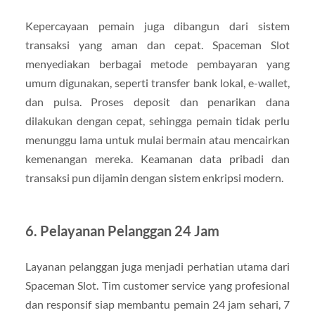
Kepercayaan pemain juga dibangun dari sistem
transaksi yang aman dan cepat. Spaceman Slot
menyediakan berbagai metode pembayaran yang
umum digunakan, seperti transfer bank lokal, e-wallet,
dan pulsa. Proses deposit dan penarikan dana
dilakukan dengan cepat, sehingga pemain tidak perlu
menunggu lama untuk mulai bermain atau mencairkan
kemenangan mereka. Keamanan data pribadi dan
transaksi pun dijamin dengan sistem enkripsi modern.
6. Pelayanan Pelanggan 24 Jam
Layanan pelanggan juga menjadi perhatian utama dari
Spaceman Slot. Tim customer service yang profesional
dan responsif siap membantu pemain 24 jam sehari, 7