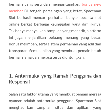
bermain yang seru dan menguntungkan.
bonus new
member
Di tengah persaingan yang ketat, Spaceman
Slot berhasil mencuri perhatian banyak pecinta slot
online berkat berbagai keunggulan yang dimilikinya.
Tak hanya menyajikan tampilan yang menarik, platform
ini juga menjanjikan peluang menang yang besar,
bonus melimpah, serta sistem permainan yang adil dan
transparan. Semua inilah yang membuat pemain betah
bermain lama dan merasa terus diuntungkan.
1. Antarmuka yang Ramah Pengguna dan
Responsif
Salah satu faktor utama yang membuat pemain merasa
nyaman adalah antarmuka pengguna. Spaceman Slot
menghadirkan tampilan situs dan aplikasi yang