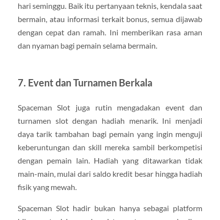
hari seminggu. Baik itu pertanyaan teknis, kendala saat
bermain, atau informasi terkait bonus, semua dijawab
dengan cepat dan ramah. Ini memberikan rasa aman
dan nyaman bagi pemain selama bermain.
7. Event dan Turnamen Berkala
Spaceman Slot juga rutin mengadakan event dan
turnamen slot dengan hadiah menarik. Ini menjadi
daya tarik tambahan bagi pemain yang ingin menguji
keberuntungan dan skill mereka sambil berkompetisi
dengan pemain lain. Hadiah yang ditawarkan tidak
main-main, mulai dari saldo kredit besar hingga hadiah
fisik yang mewah.
Spaceman Slot hadir bukan hanya sebagai platform