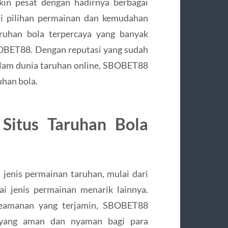
kin pesat dengan hadirnya berbagai
ai pilihan permainan dan kemudahan
aruhan bola terpercaya yang banyak
BOBET88. Dengan reputasi yang sudah
lam dunia taruhan online, SBOBET88
uhan bola.
Situs Taruhan Bola
jenis permainan taruhan, mulai dari
gai jenis permainan menarik lainnya.
 keamanan yang terjamin, SBOBET88
yang aman dan nyaman bagi para