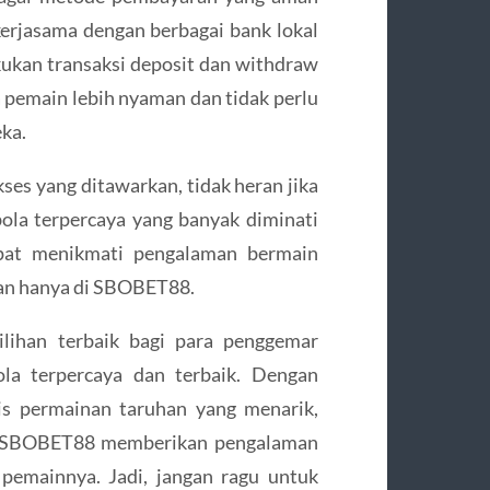
erjasama dengan berbagai bank lokal
kukan transaksi deposit dan withdraw
 pemain lebih nyaman dan tidak perlu
ka.
es yang ditawarkan, tidak heran jika
ola terpercaya yang banyak diminati
apat menikmati pengalaman bermain
an hanya di SBOBET88.
ihan terbaik bagi para penggemar
ola terpercaya dan terbaik. Dengan
nis permainan taruhan yang menarik,
a, SBOBET88 memberikan pengalaman
pemainnya. Jadi, jangan ragu untuk