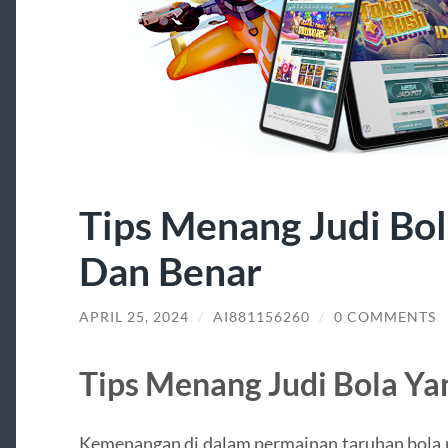
Tips Menang Judi Bol
Dan Benar
APRIL 25, 2024
/
AI881156260
/
0 COMMENTS
Tips Menang Judi Bola Ya
Kemenangan di dalam permainan taruhan bola 