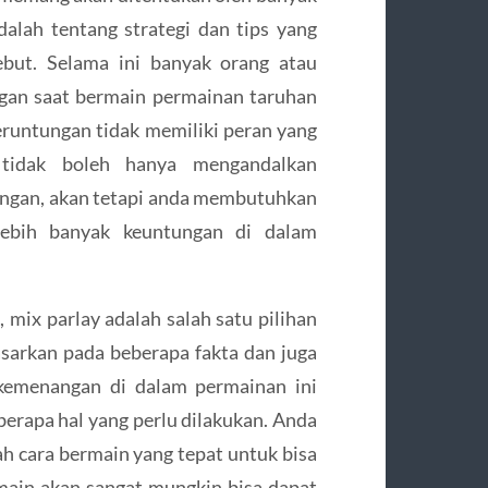
dalah tentang strategi dan tips yang
but. Selama ini banyak orang atau
gan saat bermain permainan taruhan
runtungan tidak memiliki peran yang
 tidak boleh hanya mengandalkan
ngan, akan tetapi anda membutuhkan
lebih banyak keuntungan di dalam
, mix parlay adalah salah satu pilihan
asarkan pada beberapa fakta dan juga
kemenangan di dalam permainan ini
berapa hal yang perlu dilakukan. Anda
ah cara bermain yang tepat untuk bisa
main akan sangat mungkin bisa dapat