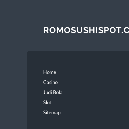
ROMOSUSHISPOT.
Home
Casino
Judi Bola
Slot
Sitemap