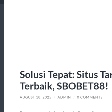
Solusi Tepat: Situs T
Terbaik, SBOBET88!
AUGUST 18, 2025
/
ADMIN
/
0 COMMENTS