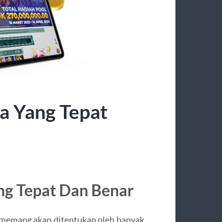
a Yang Tepat
ng Tepat Dan Benar
memang akan ditentukan oleh banyak