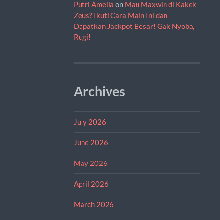
Putri Amelia
on
Mau Maxwin di Kakek
Zeus? Ikuti Cara Main Ini dan
Dapatkan Jackpot Besar! Gak Nyoba,
Rugi!
Archives
July 2026
June 2026
May 2026
April 2026
March 2026